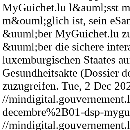
MyGuichet.lu l&auml;sst mit
m&ouml;glich ist, sein eSa
&uuml;ber MyGuichet.lu zu
&uuml;ber die sichere inter
luxemburgischen Staates auf
Gesundheitsakte (Dossier d
zuzugreifen.
Tue, 2 Dec 20
//mindigital.gouvernemen
decembre%2B01-dsp-mygui
//mindigital.gouvernemen