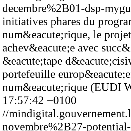
decembre%2B01-dsp-mygui
initiatives phares du prog
num&eacute;rique, le proje
achev&eacute;e avec succ&
&eacute;tape d&eacute;cisi
portefeuille europ&eacute;e
num&eacute;rique (EUDI W
17:57:42 +0100
//mindigital.gouvernemen
novembre%2B27-potential-di