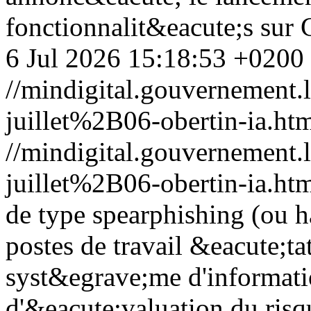
fonctionnalit&eacute;s sur 
6 Jul 2026 15:18:53 +0200
//mindigital.gouvernemen
juillet%2B06-obertin-ia.ht
//mindigital.gouvernemen
juillet%2B06-obertin-ia.ht
de type spearphishing (ou 
postes de travail &eacute;tat
syst&egrave;me d'informati
d'&eacute;valuation du risq