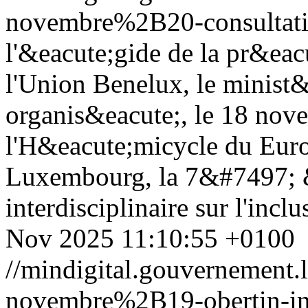
novembre%2B20-consultati
l'&eacute;gide de la pr&ea
l'Union Benelux, le minist&e
organis&eacute;, le 18 nov
l'H&eacute;micycle du Eur
Luxembourg, la 7&#7497; 
interdisciplinaire sur l'inc
Nov 2025 11:10:55 +0100
//mindigital.gouvernemen
novembre%2B19-obertin-in