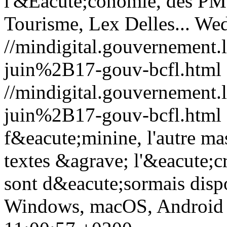
l'&Eacute;conomie, des PME
Tourisme, Lex Delles...
Wed
//mindigital.gouvernemen
juin%2B17-gouv-bcfl.html
//mindigital.gouvernemen
juin%2B17-gouv-bcfl.html
f&eacute;minine, l'autre mas
textes &agrave; l'&eacute;
sont d&eacute;sormais dispo
Windows, macOS, Android 