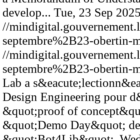
develop...
Tue, 23 Sep 202
//mindigital.gouvernemen
septembre%2B23-obertin-
//mindigital.gouvernemen
septembre%2B23-obertin-
Lab a s&eacute;lectionn&ea
Design Engineering pour d
&quot;proof of concept&quo
&quot;Demo Day&quot; de l
&quot;Bot4Lib&quot;.
Wed