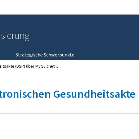
Zur Hauptnavigation
Zum Inhalt
lisierung
Strategische Schwerpunkte
itsakte (DSP) über MyGuichet.lu
ktronischen Gesundheitsakte 