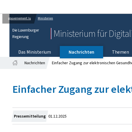
gouvernement.lu
Ministerien
Die Luxemburger
Ministerium für Digita
Regierung
Das Ministerium
Nachrichten
Themen
Nachrichten
Einfacher Zugang zur elektronischen Gesundhe
Startseite
Einfacher Zugang zur ele
Zum
Pressemitteilung
01.12.2025