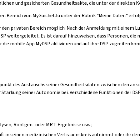
nlichen und gesicherten Gesundheitsakte, die unter der direkten K
en Bereich von MyGuichet.lu unter der Rubrik "Meine Daten" erfol
r den privaten Bereich möglich: Nach der Anmeldung mit einem Lux
P weitergeleitet. Es ist darauf hinzuweisen, dass Personen, die 
er die mobile App MyDSP aktivieren und auf ihre DSP zugreifen kön
lpunkt des Austauschs seiner Gesundheitsdaten zwischen den an s
ur Stärkung seiner Autonomie bei. Verschiedene Funktionen der D
alysen, Röntgen- oder MRT-Ergebnisse usw.;
raft in seinen medizinischen Vertrauenskreis aufnimmt oder ihr d