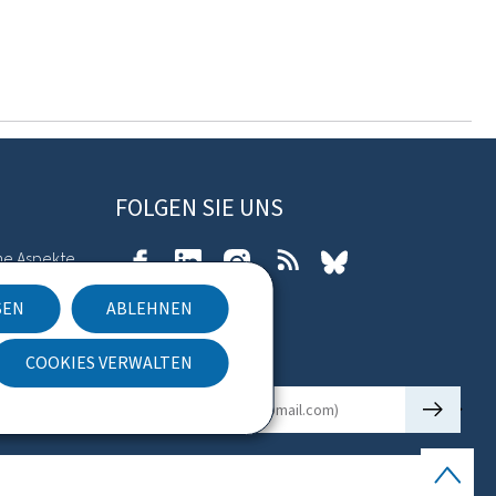
FOLGEN SIE UNS
he Aspekte
Facebook
LinkedIn
Instagram
RSS
bluesky
SEN
ABLEHNEN
kies
COOKIES VERWALTEN
Newsletter
🡒
E-Mail
Seitenan