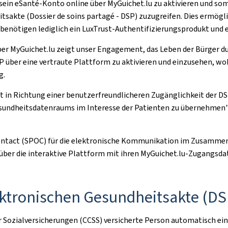
, sein eSanté-Konto online über MyGuichet.lu zu aktivieren und som
sakte (Dossier de soins partagé - DSP) zuzugreifen. Dies ermögli
e benötigen lediglich ein LuxTrust-Authentifizierungsprodukt und
r MyGuichet.lu zeigt unser Engagement, das Leben der Bürger durc
P über eine vertraute Plattform zu aktivieren und einzusehen, wo
g.
t in Richtung einer benutzerfreundlicheren Zugänglichkeit der DS
esundheitsdatenraums im Interesse der Patienten zu übernehmen",
ontact
(SPOC) für die elektronische Kommunikation im Zusammenh
über die interaktive Plattform mit ihren MyGuichet.lu-Zugangsda
ektronischen Gesundheitsakte (DS
 für Sozialversicherungen (CCSS) versicherte Person automatisch 