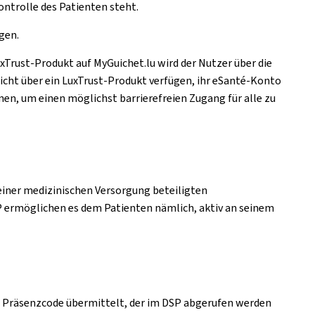
ontrolle des Patienten steht.
gen.
Trust-Produkt auf MyGuichet.lu wird der Nutzer über die
nicht über ein LuxTrust-Produkt verfügen, ihr eSanté-Konto
nen, um einen möglichst barrierefreien Zugang für alle zu
einer medizinischen Versorgung beteiligten
SP ermöglichen es dem Patienten nämlich, aktiv an seinem
en Präsenzcode übermittelt, der im DSP abgerufen werden