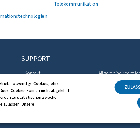
Telekommunikation
rmationstechnologien
SUPPORT
Kontakt
Allgemeine rechtlic
etrieb notwendige Cookies, ohne
ZULAS
Sitemap
Barrierefreiheit
iese Cookies können nicht abgelehnt
erden zu statistischen Zwecken
te
Informationen zur Webseite
Verwaltung der Coo
ie zulassen. Unsere