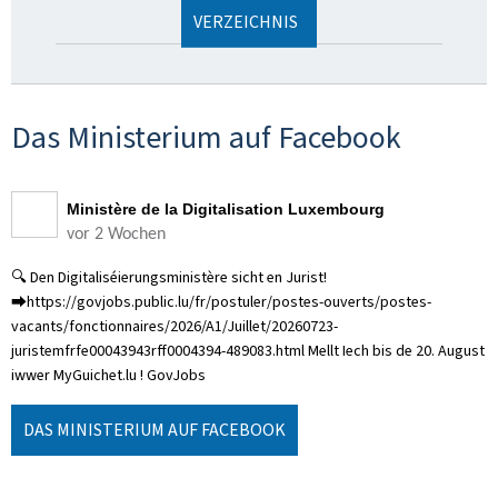
VERZEICHNIS
Das Ministerium auf Facebook
Ministère de la Digitalisation Luxembourg
vor 2 Wochen
🔍 Den Digitaliséierungsministère sicht en Jurist!
⮕https://govjobs.public.lu/fr/postuler/postes-ouverts/postes-
vacants/fonctionnaires/2026/A1/Juillet/20260723-
juristemfrfe00043943rff0004394-489083.html Mellt Iech bis de 20. August
iwwer MyGuichet.lu ! GovJobs
DAS MINISTERIUM AUF FACEBOOK