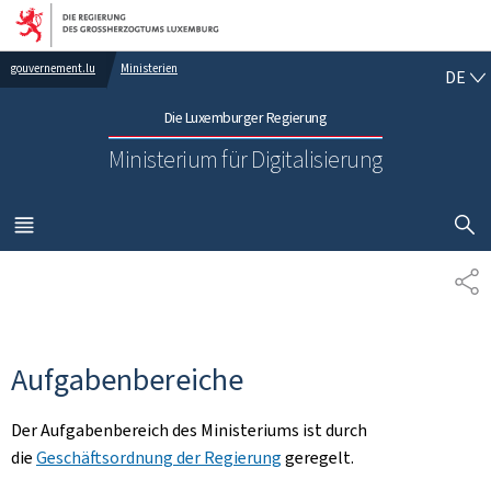
Zur Hauptnavigation
Zum Inhalt
DE
gouvernement.lu
Ministerien
DE
Die Luxemburger Regierung
Ministerium für Digitalisierung
SUCHFLED 
MENÜ
HAUPT-
TE
Aufgabenbereiche
Der Aufgabenbereich des Ministeriums ist durch
die
Geschäftsordnung der Regierung
geregelt.