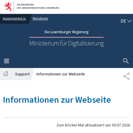
Zur Hauptnavigation
Zum Inhalt
DE
gouvernement.lu
Ministerien
DE
Die Luxemburger Regierung
Ministerium für Digitalisierung
SUCHFLED 
MENÜ
HAUPT-
Support
Informationen zur Webseite
TE
Startseite
Informationen zur Webseite
Zum letzten Mal aktualisiert am
30.07.2026