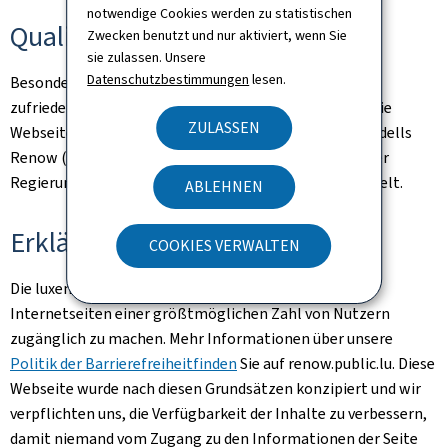
notwendige Cookies werden zu statistischen
Qualität
Zwecken benutzt und nur aktiviert, wenn Sie
sie zulassen. Unsere
Datenschutzbestimmungen
lesen.
Besonderes Augenmerk galt der Gewährleistung eines
zufriedenstellenden Qualitäts- und Zugangsniveaus. Die
ZULASSEN
Webseite wird nach den Empfehlungen des Bezugsmodells
Renow (Bezugsmodell der Websites-Normalisation der
Regierung des Großherzogtums Luxemburgs) entwickelt.
ABLEHNEN
Erklärung zur Barrierefreiheit
COOKIES VERWALTEN
Die luxemburgische Regierung verfolgt das Ziel, ihre
Internetseiten einer größtmöglichen Zahl von Nutzern
zugänglich zu machen. Mehr Informationen über unsere
Politik der Barrierefreiheitfinden
Sie auf renow.public.lu. Diese
Webseite wurde nach diesen Grundsätzen konzipiert und wir
verpflichten uns, die Verfügbarkeit der Inhalte zu verbessern,
damit niemand vom Zugang zu den Informationen der Seite