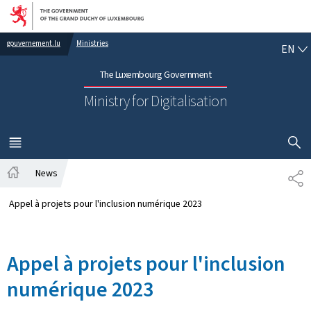
Go to main navigation
Go to content
EN
gouvernement.lu
Ministries
EN
The Luxembourg Government
Ministry for Digitalisation
SHOW H
MENU
MAIN
News
PA
Home
Appel à projets pour l'inclusion numérique 2023
Appel à projets pour l'inclusion
numérique 2023