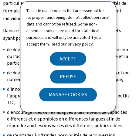
particulier est mis sur les projets offrant des possibilités de
formations décentralisées et/ou offrant un encadrement
This site uses cookies that are essential for
its proper functioning, do not collect personal
individuel.
data and cannot be refused. Some non-
Dans ce contexte, sont particulièrement visés les projets
essential cookies are used for statistical
purposes and will only be activated if you
ayant pour objet:
accept them. Read our
privacy policy
.
de développer la citoyenneté numérique, c-à-d. l'éducation
ou l'acquisition de compétences pour l'apprentissage et la
ACCEPT
participation active dans la société numérique,
de développer des supports analogiques, audiovisuels et/ou
REFUSE
numériques pour faciliter l'apprentissage du numérique,
d'innover et encourager des approches novatrices de
MANAGE COOKIES
l'apprentissage et de la pratique du numérique et des outils
TIC,
d'encourager des offres adaptés à des niveaux de capacités
différents et disponibles en différentes langues afin de
répondre aux besoins variés des différents publics cibles.
de s'engager à offrir des possibilités de reconversion