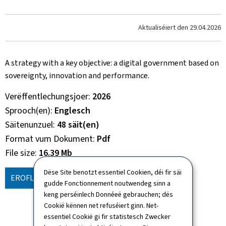
Aktualiséiert den
29.04.2026
A strategy with a key objective: a digital government based on
sovereignty, innovation and performance.
Verëffentlechungsjoer
2026
Sprooch(en)
Englesch
Säitenunzuel
48 säit(en)
Format vum Dokument
Pdf
File size
16.39 Mb
Dëse Site benotzt essentiel Cookien, déi fir säi
EROFLUEDEN
(EN, PDF - 16.39 MB)
gudde Fonctionnement noutwendeg sinn a
keng perséinlech Donnéeë gebrauchen; dës
Cookië kënnen net refuséiert ginn. Net-
essentiel Cookië gi fir statistesch Zwecker