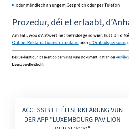
oder mëndlech an engem Gespréich oder per Telefon.
Prozedur, déi et erlaabt, d’A
Am Fall, wou d’Äntwert net befriddegend wier, hutt Dir d’M
Online-Reklamatiounsformulaire
oder
d’Ombudspersoun
,
Dës Deklaratioun baséiert op der Virlag vum Dokument, dat an der
Ausféier
Lizenz verëffentlecht.
Sub-
ACCESSIBILITÉITSERKLÄRUNG VUN
sections
DER APP "LUXEMBOURG PAVILION
DUBAI 2020"