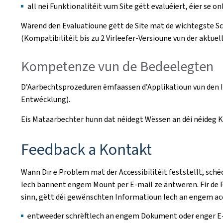
all nei Funktionalitéit vum Site gëtt evaluéiert, éier se on
Wärend den Evaluatioune gëtt de Site mat de wichtegste 
(Kompatibilitéit bis zu 2 Virleefer-Versioune vun der aktuell
Kompetenze vun de Bedeelegten
D’Aarbechtsprozeduren ëmfaassen d’Applikatioun vun den I
Entwécklung).
Eis Mataarbechter hunn dat néidegt Wëssen an déi néideg Ko
Feedback a Kontakt
Wann Dir e Problem mat der Accessibilitéit feststellt, sché
Iech bannent engem Mount per E-mail ze äntweren. Fir de P
sinn, gëtt déi gewënschten Informatioun Iech an engem acc
entweeder schrëftlech an engem Dokument oder enger E