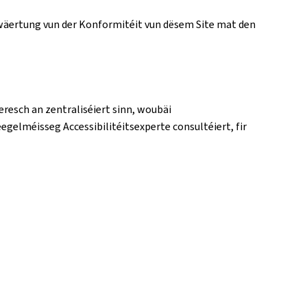
Bewäertung vun der Konformitéit vun dësem Site mat den
eresch an zentraliséiert sinn, woubäi
eegelméisseg Accessibilitéitsexperte consultéiert, fir