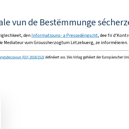
nhale vun de Bestëmmunge sécherz
éiglechkeet, den
Informatiouns- a Pressedéngscht
, dee fir d’Kont
 de Mediateur vum Groussherzogtum Lëtzebuerg, ze informéieren.
ungsdecisioun (EU) 2018/1523
definéiert ass. Dës Virlag gehéiert der Europäescher U