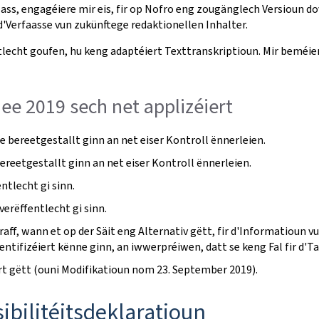
ass, engagéiere mir eis, fir op Nofro eng zougänglech Versioun do
Verfaasse vun zukünftege redaktionellen Inhalter.
lecht goufen, hu keng adaptéiert Texttranskriptioun. Mir beméien
Mee 2019 sech net applizéiert
 bereetgestallt ginn an net eiser Kontroll ënnerleien.
ereetgestallt ginn an net eiser Kontroll ënnerleien.
tlecht gi sinn.
verëffentlecht gi sinn.
aff, wann et op der Säit eng Alternativ gëtt, fir d'Informatioun 
dentifizéiert kënne ginn, an iwwerpréiwen, datt se keng Fal fir d'T
ert gëtt (ouni Modifikatioun nom 23. September 2019).
ibilitéitsdeklaratioun