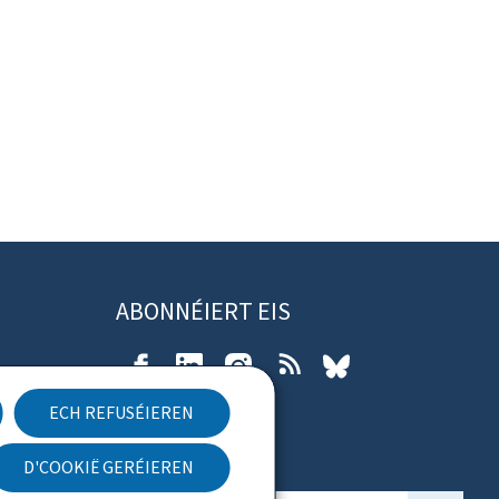
ABONNÉIERT EIS
Facebook
LinkedIn
Instagram
RSS
Bluesky
ECH REFUSÉIEREN
lärung
D'COOKIË GERÉIEREN
Newsletter