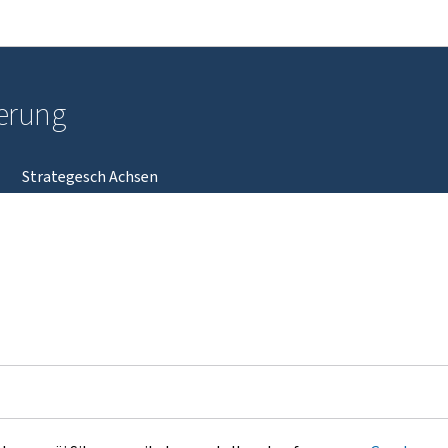
Bei den Haaptmenü goen
Bei den Inhalt goen
ierung
Strategesch Achsen