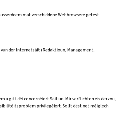
t ausserdeem mat verschiddene Webbrowsere getest
n vun der Internetsäit (Redaktioun, Management,
em a gitt déi concernéiert Säit un. Mir verflichten eis derzou,
bilitéitsproblem privilegéiert. Sollt dëst net méiglech