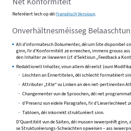
Net Konformitéit
Referéiert Iech op déi
franséisch Versioun
.
Onverhältnesméisseg Belaaschtun
All d'informatesch Dokumenter, déi um Site disponibel si
ginn, fir d'Konformitéit ze erreechen, immens grouss ass 
den Inhalter ze liwweren (cf. d'Sektioun „Feedback a Kon
Redaktionell Inhalter, virun allem déi eelst (ouni Modi
Lëschten an Ënnertitelen, déi schlecht formatéiert sin
Attributer „title“ vu Linken an den net-pertinenten Alt
Changementer vun de Sproochen, déi net programmates
d'Presenz vun eidele Paragrafen, fir d'Lieserlechkeet z
Tabloen, déi inkorrekt strukturéiert sinn.
D'Quantitéit vun de Säiten, déi mussen iwwerpréift ginn, 
se Strukturéierungs-Schwächten opweisen ‒ ass iwwerpréi