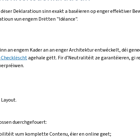
 dëser Deklaratioun sinn exakt a baséieren op enger effektiver 
uatioun vun engem Drëtten "Idéance".
ginn an engem Kader an an enger Architektur entwéckelt, déi gene
-Checklëscht
agehale gëtt. Fir d’Neutralitéit ze garantéieren, gi r
werpréiwen.
 Layout.
oossen duerchgefouert:
bilitéit vum komplette Contenu, éier en online geet;