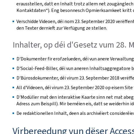
erausstellen, datt en Inhalt trotz allem net zougänglech 
Kontaktdaten“). Eng besonnesch Opmierksamkeet kritt d'
Verschidde Videoen, déi nom 23. September 2020 verëffent
den Texter dernieft zur Verfügung ze stellen.
Inhalter, op déi d'Gesetz vum 28. 
D'Dokumenter fir erofzelueden, déi vun anere Verwaltunge
D'Social-Feed-Biller, déi vun aneren Inhaltsaggregatore b
D'Bürosdokumenter, déi virum 23. September 2018 verëffen
All d'Videoen, déi virum 23. September 2020 op eisem Site 
D'Modüller mat den interaktive Kaarte sinn net mat abegr
Adress zum Beispill). Mir beméien eis, datt se weiderhin i
De redaktionellen Inhalt, deen als archivéiert consideréi
Virbereedung vun dëser Access