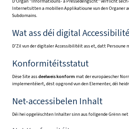
D'Organ
"Informatiouns- a Pressedéngscht"
verflicht sech
Internetsitten a mobillen Applikatioune vun den Organer au
Subdomains.
Wat ass déi digital Accessibilité
D’Zil vun der digitaler Accessibilitéit ass et, datt Perso
Konformitéitsstatut
Dëse Site ass
deelweis konform
mat der europäescher No
implementéiert, dëst opgrond vun den Elementer, déi heidr
Net-accessibelen Inhalt
Déi hei opgelëschten Inhalter sinn aus follgende Grënn net 