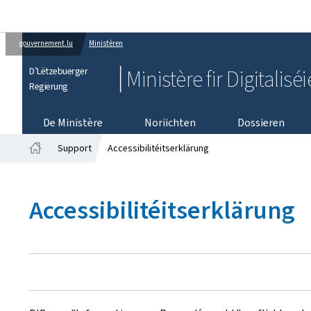
gouvernement.lu
Ministèren
D’Lëtzebuerger
Ministère fir Digitalisé
Regierung
De Ministère
Noriichten
Dossieren
Support
Accessibilitéitserklärung
Startsäit
Accessibilitéitserklärung