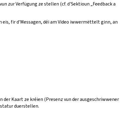
vun zur Verfügung ze stellen (cf. d'Sektioun „Feedback a
 eis, fir d'Messagen, déi am Video iwwermëttelt ginn, an
vun der Kaart ze kréien (Presenz vun der ausgeschriwwener
astatur duerstellen.