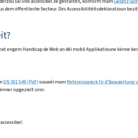
 derzou säi Site accessibel ze gestalten, konform mam
Gesetz vum
s dem ëffentleche Secteur. Dës Accessibilitéitsdeklaratioun bezi
it?
une mat engem Handicap de Web an déi mobil Applikatioune kënne be
rm
EN 301 549 (Pdf)
souwéi mam
Referenzwierk fir d’Bewäertung v
ënner opgezielt sinn.
accessibel: