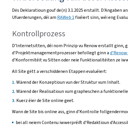
Dës Deklaratioun gouf de(n)
3.1.2025
erstallt. D'Angaben an
Ufuerderungen, déi am
RAWeb 1
fixéiert sinn, wéi eng Eval
Kontrollprozess
D'Internetsitten, déi nom Prinzip vu Renow erstallt ginn, 
d’Projektmanagementprozesser befollegt ginn a
d’Renow
d’Konformitéit vu Sitten oder neie Funktionalitéiten ze iw
All Site gëtt a verschiddenen Etappen evaluéiert:
Wärend der Konzeptioun vun der Struktur vum Inhalt.
Wärend der Realisatioun vum grapheschen a funktionelle
Kuerz éier de Site online geet.
Wann de Site bis online ass, ginn d’Kontrolle follgenderm
bei all neiem Contenu iwwerpréift d’Redaktioun d’Accessi