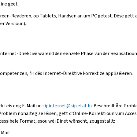
line geet.
Screen-Readeren, op Tablets, Handyen an um PC getest. Dëse gët
er Versioun).
nternet-Direktive wärend den eenzele Phase vun der Realisatiou
mpetenzen, fir dës Internet-Direktive korrekt ze applizéieren.
ckt eis eng E-Mail un
sipinternet@sip.etat.lu
. Beschreift Äre Probl
roblem nohalteg ze léisen, gëtt d’Online-Korrektioun vum Accessi
essibele Format, esou wéi Dir et wënscht, zougestallt:
-Mail