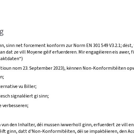
g
nn, sinn net forcement konform zur Norm EN 301 549 V3.2.1; dëst,
an dat ze vill Moyene géif erfuerderen. Mir engagéieren eis awer, 
taktdaten“)
fikatioun nom 23. September 2023), kënnen Non-Konformitéiten op
n;
ernative vu Biller;
ch signaléiert gi sinn;
e verbesseren;
a vun den Inhalter, déi mussen iwwerholl ginn, erfuerdert ze vill 
ft ginn, datt d'Non-Konformitéiten, déi se impaktéieren, den Acc