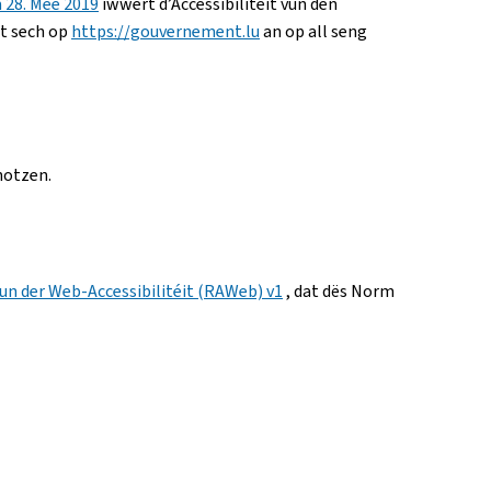
 28. Mee 2019
iwwert d’Accessibilitéit vun den
tt sech op
https://gouvernement.lu
an op all seng
notzen.
un der Web-Accessibilitéit (RAWeb) v1
, dat dës Norm