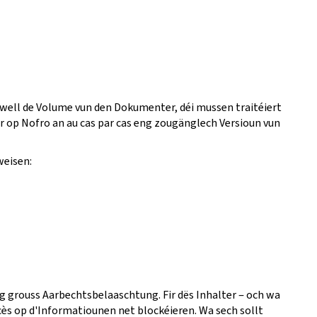
 well de Volume vun den Dokumenter, déi mussen traitéiert
fir op Nofro an au cas par cas eng zougänglech Versioun vun
weisen:
eng grouss Aarbechtsbelaaschtung. Fir dës Inhalter ‒ och wa
ès op d'Informatiounen net blockéieren. Wa sech sollt