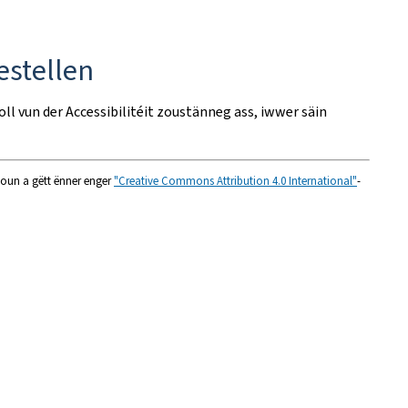
estellen
roll vun der Accessibilitéit zoustänneg ass, iwwer säin
nioun a gëtt ënner enger
"Creative Commons Attribution 4.0 International"
-