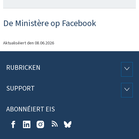
De Ministère op Facebook
Aktualiséiert den
08.06.2026
RUBRICKEN
Fousszeil
RUBRI
SUPPORT
SUPP
ABONNÉIERT EIS
Facebook
LinkedIn
Instagram
RSS
Bluesky