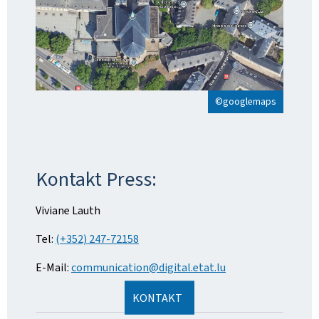
©googlemaps
Kontakt Press:
Viviane Lauth
Tel:
(+352) 247-72158
E-Mail:
communication@digital.etat.lu
KONTAKT