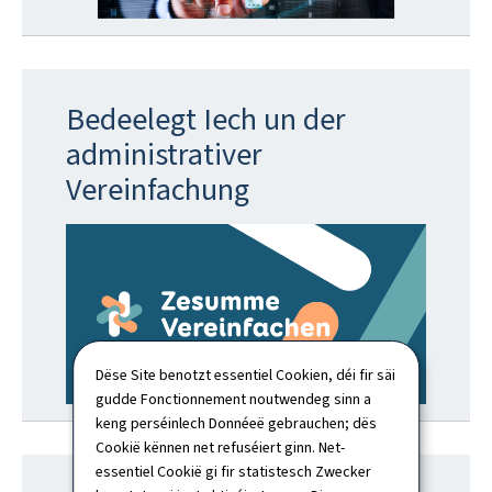
Bedeelegt Iech un der
administrativer
Vereinfachung
Dëse Site benotzt essentiel Cookien, déi fir säi
gudde Fonctionnement noutwendeg sinn a
keng perséinlech Donnéeë gebrauchen; dës
Cookië kënnen net refuséiert ginn. Net-
essentiel Cookië gi fir statistesch Zwecker