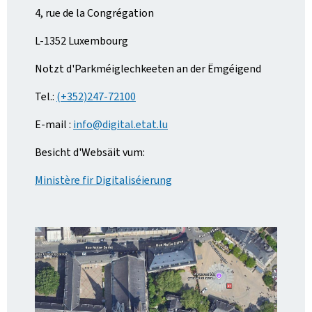
4, rue de la Congrégation
L-1352 Luxembourg
Notzt d'Parkméiglechkeeten an der Ëmgéigend
Tel.:
(+352)247-72100
E-mail :
info@digital.etat.lu
Besicht d'Websäit vum:
Ministère fir Digitaliséierung