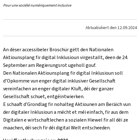
Pour une société numériquement inclusive
Aktualiséiert den
12.09.2024
An dëser accessibeler Broschür gëtt den Nationalen
Aktiounsplang fir digital Inklusioun virgestallt, deen de 24.
September am Regierungsrot ugeholl gouf.
Den Nationalen Aktiounsplang fir digital Inklusioun soll
d’Opkomme vun enger digital inklusiver Gesellschaft
vereinfachen an enger digitaler Kluft, déi der ganzer
Gesellschaft schuet, entgéintwierken.
E schaaft d’Grondlag fir nohalteg Aktiounen am Beräich vun
der digitaler Inklusioun a mécht et méi einfach, fir aus dem
Digitalen e wirtschaftlechen a sozialen Hiewel fir all déi ze
maachen, déi sech fir déi digital Welt entscheeden.