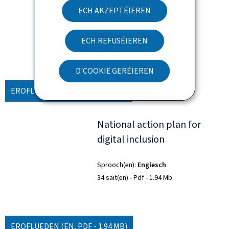
digitale Inklusion
ECH AKZEPTÉIEREN
Sprooch(en)
Däitsch
ECH REFUSÉIEREN
34 säit(en)
Pdf
1.97 Mb
D'COOKIË GERÉIEREN
EROFLUEDEN
(DE, PDF - 1.97 MB)
National action plan for
digital inclusion
Sprooch(en)
Englesch
34 säit(en)
Pdf
1.94 Mb
EROFLUEDEN
(EN, PDF - 1.94 MB)