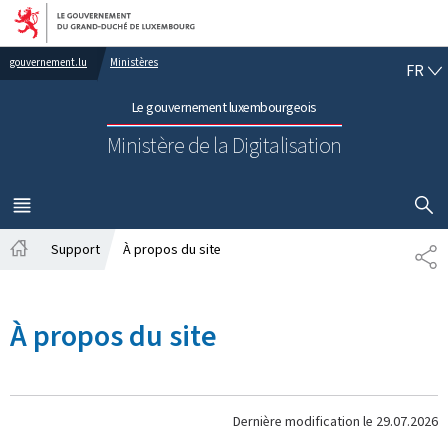
Aller au menu principal
Aller au contenu
FR
gouvernement.lu
Ministères
FR
Le gouvernement luxembourgeois
Ministère de la Digitalisation
AFFICHER
MENU
PRINCIPAL
Support
À propos du site
PA
Accueil
À propos du site
Dernière modification le
29.07.2026