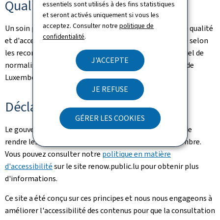
Qualité
essentiels sont utilisés à des fins statistiques
et seront activés uniquement si vous les
acceptez. Consulter notre
politique de
Un soin particulier a été pris pour garantir un niveau de qualité
confidentialité
.
et d'accessibilité satisfaisant. Ce portail est développé selon
les recommandations du référentiel Renow (Référentiel de
J'ACCEPTE
normalisation web du gouvernement du Grand-Duché de
Luxembourg).
JE REFUSE
Déclaration d'accessibilité
GÉRER LES COOKIES
Le gouvernement luxembourgeois poursuit l'objectif de
rendre les sites internet accessibles au plus grand nombre.
Vous pouvez consulter notre
politique en matière
d'accessibilité
sur le site renow.public.lu pour obtenir plus
d'informations.
Ce site a été conçu sur ces principes et nous nous engageons à
améliorer l'accessibilité des contenus pour que la consultation