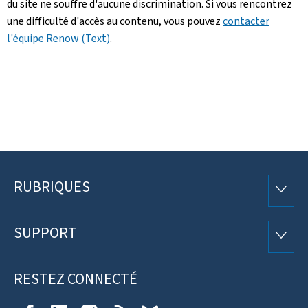
du site ne souffre d'aucune discrimination. Si vous rencontrez
une difficulté d'accès au contenu, vous pouvez
contacter
l'équipe Renow (Text)
.
RUBRIQUES
Pied
RUBRI
de
SUPPORT
SUPP
page
RESTEZ CONNECTÉ