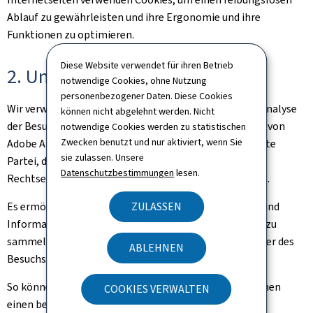
Ablauf zu gewährleisten und ihre Ergonomie und ihre
Funktionen zu optimieren.
Diese Website verwendet für ihren Betrieb
2. Unsere Cookies
notwendige Cookies, ohne Nutzung
personenbezogener Daten. Diese Cookies
Wir verwenden Cookies im Rahmen der statistischen Analyse
können nicht abgelehnt werden. Nicht
der Besucherzahlen der Internetseite. Das Cookie wird von
notwendige Cookies werden zu statistischen
Zwecken benutzt und nur aktiviert, wenn Sie
Adobe Analytics platziert. Adobe Analytics ist eine dritte
sie zulassen. Unsere
Partei, die in Europa ansässig ist und der europäischen
Datenschutzbestimmungen
lesen.
Rechtsetzung bezüglich des Datenschutzes unterliegt.
Es ermöglicht uns, die Anzahl der Besucher zu zählen und
ZULASSEN
Informationen zur Verwendung unserer Internetseite zu
sammeln (z. B. am häufigsten aufgerufene Seiten, Dauer des
ABLEHNEN
Besuchs usw.).
So können wir unsere Internetseite verbessern, um Ihnen
COOKIES VERWALTEN
einen besseren Zugang zu ihren Informationen zu