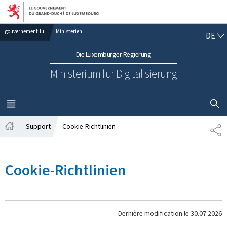
Zur Hauptnavigation
Zum Inhalt
DE
gouvernement.lu
Ministerien
DE
Die Luxemburger Regierung
Ministerium für Digitalisierung
SUCHFLED 
MENÜ
HAUPT-
Support
Cookie-Richtlinien
PA
Startseite
Cookie-Richtlinien
Dernière modification le
30.07.2026