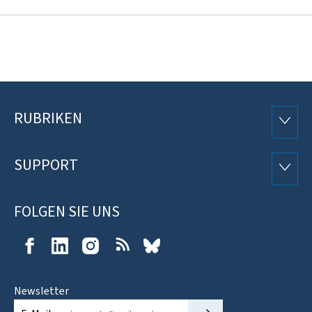
RUBRIKEN
Footer
RUBRI
SUPPORT
SUPP
FOLGEN SIE UNS
Facebook
LinkedIn
Instagram
RSS
bluesky
Newsletter