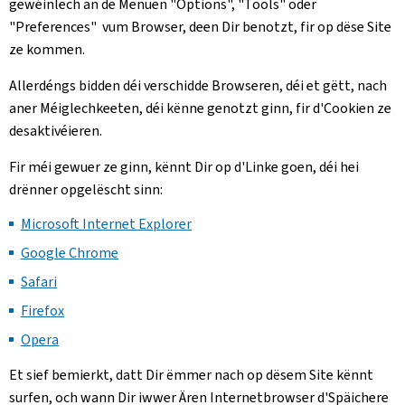
gewéinlech an de Menüen "Options", "Tools" oder
"Preferences" vum Browser, deen Dir benotzt, fir op dëse Site
ze kommen.
Allerdéngs bidden déi verschidde Browseren, déi et gëtt, nach
aner Méiglechkeeten, déi kënne genotzt ginn, fir d'Cookien ze
desaktivéieren.
Fir méi gewuer ze ginn, kënnt Dir op d'Linke goen, déi hei
drënner opgelëscht sinn:
Microsoft Internet Explorer
Google Chrome
Safari
Firefox
Opera
Et sief bemierkt, datt Dir ëmmer nach op dësem Site kënnt
surfen, och wann Dir iwwer Ären Internetbrowser d'Späichere