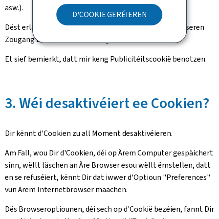
asw.).
D'COOKIË GERÉIEREN
Dëst erlaabt eis, eise Site ze verbesseren, fir Iech e besseren
Zougang zur Informatioun ze garantéieren.
Et sief bemierkt, datt mir keng Publicitéitscookië benotzen.
3. Wéi desaktivéiert ee Cookien?
Dir kënnt d'Cookien zu all Moment desaktivéieren.
Am Fall, wou Dir d'Cookien, déi op Ärem Computer gespäichert
sinn, wëllt läschen an Äre Browser esou wëllt ëmstellen, datt
en se refuséiert, kënnt Dir dat iwwer d'Optioun "Preferences"
vun Ärem Internetbrowser maachen.
Dës Browseroptiounen, déi sech op d'Cookië bezéien, fannt Dir