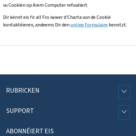
vu Cookien op Ärem Computer refuséiert.
Dir kënnt eis fir all Fro iwwer d'Charta vun de Cookië
kontaktéieren, andeems Dir den
online Formulaire
benotzt.
RUBRICKEN
Fousszeil
RUBRI
SUPPORT
SUPP
ABONNÉIERT EIS