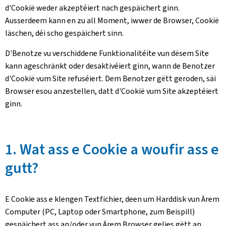
d'Cookië weder akzeptéiert nach gespäichert ginn.
Ausserdeem kann en zu all Moment, iwwer de Browser, Cookië
läschen, déi scho gespäichert sinn.
D'Benotze vu verschiddene Funktionalitéite vun dësem Site
kann ageschränkt oder desaktivéiert ginn, wann de Benotzer
d'Cookië vum Site refuséiert. Dem Benotzer gëtt geroden, säi
Browser esou anzestellen, datt d'Cookië vum Site akzeptéiert
ginn.
1. Wat ass e Cookie a woufir ass e
gutt?
E Cookie ass e klengen Textfichier, deen um Harddisk vun Ärem
Computer (PC, Laptop oder Smartphone, zum Beispill)
gespäichert ass an/oder vun Ärem Browser gelies gëtt an