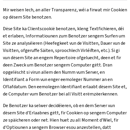
Mir weisen Iech, an aller Transparenz, wéi a firwat mir Cookien
op dësem Site benotzen.
Dëse Site ka Clientscookië benotzen, kleng Textfichieren, déi
et erlaben, Informatiounen zum Benotzer sengem Surfen um
Site ze analyséieren (Heefegkeet vun de Visitten, Dauer vun de
Visitten, ofgeruffe Säiten, sproochlech Virléiften, etc.). Si gi
vun dësem Site an engem Repertoire ofgeluecht, deen et fir
deen Zweck um Benotzer sengem Computer gëtt. Dran
opgelëscht si virun allem den Numm vum Server, en
Identifiant a Form vun enger eemoleger Nummer an en
Oflafdatum. Den eemolegen Identifiant erlaabt dësem Site et,
de Computer vum Benotzer bei all Visitt erëmzëerkennen.
De Benotzer ka selwer decidéieren, ob en dem Server vun
dësem Site d'Erlaabnes gëtt, fir Cookien op sengem Computer
ze späicheren oder net. Hien huet zu all Moment d'Wiel, fir
d'Optiounen a sengem Browser esou anzestellen, datt