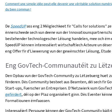
Comment une simple idée peut-elle devenir une véritable solution numériq
du bien commun !
De
SpeedUP
ass eng 2 Méiglechkeet fir "Calls for solutions" ze
ënnerscheede sech vun deene vun der Innovatiounspartnerschaf
bestehender technologescher Léisung handelen, mee och ëm en
SpeedUP kënnen interesséiert wirtschaftlech Acteure un dëse
eng Offer fir d’Liwwerung vun der gewënschter Léisung, Etud
Eng GovTech-Communautéit zu Lëtz
Den Opbau vun der GovTech-Community zu Lëtzebuerg huet zu
fërderen. Dës Community besteet aus Beamten, déi sech fir Go
Start-ups, Fuerscher an Entreprisen. D'Netzwierk vum GovTec
gefërdert
, déi op der Plaz organiséiert ginn. Dës Eventer k
Formatiounen ëmfaassen.
Interesséiert Persoune kënnen der GovTech-Community bäitr