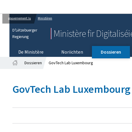
gouvernement.lu
Ministèren
D’Lëtzebuerger
Ministère fir Digitalisé
Regierung
De Ministère
Noriichten
Dossieren
Dossieren
GovTech Lab Luxembourg
Startsäit
GovTech Lab Luxembourg