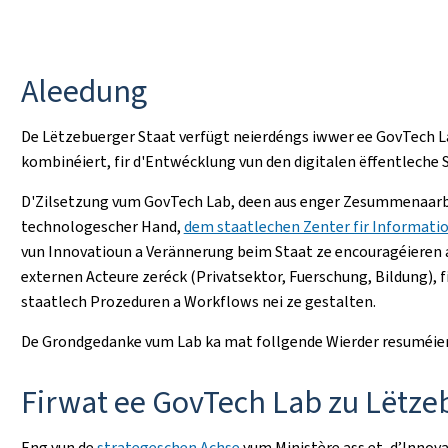
Aleedung
De Lëtzebuerger Staat verfügt neierdéngs iwwer ee GovTech 
kombinéiert, fir d'Entwécklung vun den digitalen ëffentleche 
D'Zilsetzung vum GovTech Lab, deen aus enger Zesummenaarbe
technologescher Hand,
dem staatlechen Zenter fir Informati
vun Innovatioun a Verännerung beim Staat ze encouragéieren a
externen Acteure zeréck (Privatsektor, Fuerschung, Bildung), 
staatlech Prozeduren a Workflows nei ze gestalten.
De Grondgedanke vum Lab ka mat follgende Wierder resuméier
Firwat ee GovTech Lab zu Lëtze
Eng vun de
strategeschen Achse
vum Ministère ass et, d’Inno