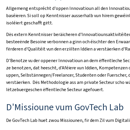
Allgemeng entsprécht d'oppen Innovatioun all den Innovati
baséieren. Si soll op Kenntnisser ausserhalb vun hirem gewéin
isoléiert geschafft gëtt.
Dës extern Kenntnisser beräicheren d'Innovatiounsaktivitéiten 
besteeënde Besoine verbonnen a ginn och éischter den Erwaa
fërderen d'Qualitéit vun den erziilten Iddien a verstäerken d'
D'Benotze vu der oppener Innovatioun an dem ëffentleche Sect
ze benotzen, dat heescht, d'Aféiere vun Iddien, Kompetenzen 
uppen, Selbstännegen/Freelancer, Studenten oder Fuerscher, 
verstäerken. Dës Methodologie ass am private Secteur scho w
lëtzebuergeschen ëffentleche Secteur agefouert.
D'Missioune vum GovTech Lab
De GovTech Lab huet zwou Missiounen, fir dem Zil vum Digitali