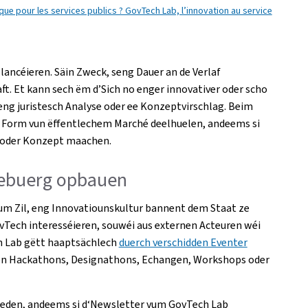
ue pour les services publics ? GovTech Lab, l’innovation au service
 lancéieren. Säin Zweck, seng Dauer an de Verlaf
t. Et kann sech ëm d’Sich no enger innovativer oder scho
g juristesch Analyse oder ee Konzeptvirschlag. Beim
r Form vun ëffentlechem Marché deelhuelen, andeems si
e oder Konzept maachen.
ebuerg opbauen
m Zil, eng Innovatiounskultur bannent dem Staat ze
vTech interesséieren, souwéi aus externen Acteuren wéi
h Lab gëtt haaptsächlech
duerch verschidden Eventer
ënnen Hackathons, Designathons, Echangen, Workshops oder
ieden, andeems si d‘Newsletter vum GovTech Lab