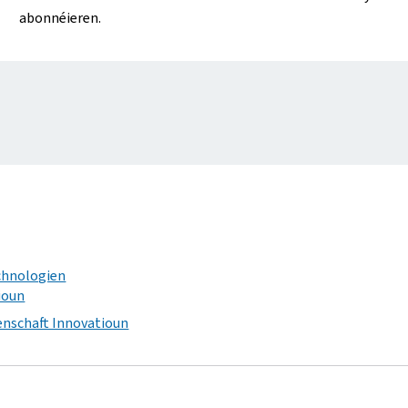
abonnéieren.
chnologien
ioun
nschaft Innovatioun