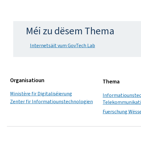
Méi zu dësem Thema
Internetsäit vum GovTech Lab
Organisatioun
Thema
Ministère fir Digitaliséierung
Informatiounste
Zenter fir Informatiounstechnologien
Telekommunikat
Fuerschung Wësse