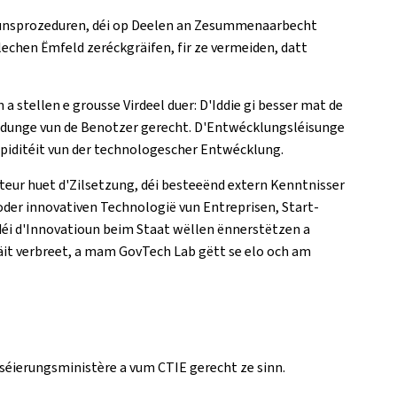
ounsprozeduren, déi op Deelen an Zesummenaarbecht
lechen Ëmfeld zeréckgräifen, fir ze vermeiden, datt
a stellen e grousse Virdeel duer: D'Iddie gi besser mat de
rdunge vun de Benotzer gerecht. D'Entwécklungsléisunge
Rapiditéit vun der technologescher Entwécklung.
eur huet d'Zilsetzung, déi besteeënd extern Kenntnisser
oder innovativen Technologië vun Entreprisen, Start-
déi d'Innovatioun beim Staat wëllen ënnerstëtzen a
äit verbreet, a mam GovTech Lab gëtt se elo och am
séierungsministère a vum CTIE gerecht ze sinn.