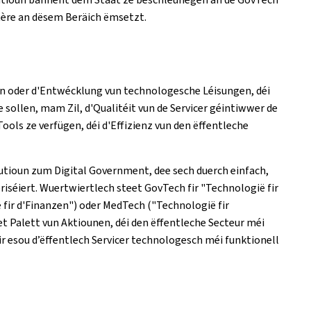
stère an dësem Beräich ëmsetzt.
en oder d'Entwécklung vun technologesche Léisungen, déi
sollen, mam Zil, d'Qualitéit vun de Servicer géintiwwer de
ols ze verfügen, déi d'Effizienz vun den ëffentleche
utioun zum Digital Government, dee sech duerch einfach,
eriséiert. Wuertwiertlech steet GovTech fir "Technologië fir
 fir d'Finanzen") oder MedTech ("Technologië fir
 Palett vun Aktiounen, déi den ëffentleche Secteur méi
r esou d’ëffentlech Servicer technologesch méi funktionell