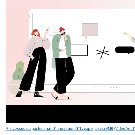
Processus du partenariat d'innovation GTL, expliqué via VMR (Vidéo YouT