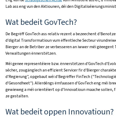
Lab ass eng vun den Aktiounen, déi den Digitaliséierungsmini
Wat bedeit GovTech?
De Begrëff GovTech ass relativ rezent a bezeechent d'Benotz
d'digital Transformatioun vum ëffentleche Secteur virundreiwe 
Bierger an de Betriber ze verbesseren an iwwer méi gëeegent To
Verwaltungen ënnerstëtzen.
Méi genee representéiere bzw. ënnerstëtzen d'GovTech d'Evol
sécher, zougänglech an effizient Servicer fir d'Bierger charakt
d'Regierung", opgebaut wéi d'Begrëffer FinTech ("Technologië
d’Gesondheet"). Allerdéngs ëmfaassen d'GovTech eng méi breet
gewieweg a méi orientéiert op d'Innovatioun maache sollen, fi
ze gestalten.
Wat bedeit oppen Innovatioun?