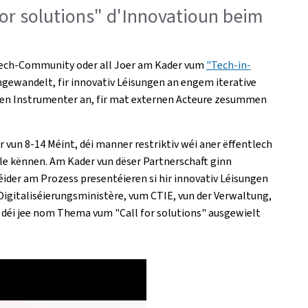
 for solutions" d'Innovatioun beim
vTech-Community oder all Joer am Kader vum
"Tech-in-
gewandelt, fir innovativ Léisungen an engem iterative
den Instrumenter an, fir mat externen Acteure zesummen
 vun 8-14 Méint, déi manner restriktiv wéi aner ëffentlech
e kënnen. Am Kader vun dëser Partnerschaft ginn
éider am Prozess presentéieren si hir innovativ Léisungen
gitaliséierungsministère, vum CTIE, vun der Verwaltung,
, déi jee nom Thema vum "Call for solutions" ausgewielt