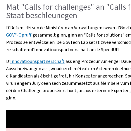
Mat "Calls for challenges" an "Calls
Staat beschleunegen
D’Defien, déi vun de Ministèren an Verwaltungen iwwer d’Go
GOV"-Opruff
gesammelt ginn, ginn an "Calls for solutions" ëm
Prozess ze entwéckelen. De GovTech Lab setzt zwee verschid
ze schaffen: d’Innovatiounspartnerschaft an de SpeedUP.
D'
Innovatiounspartnerschaft
ass eng Prozedur vun enger Dauer
Ausschreiwungen ass, wouduerch méi extern Acteuren deelhuel
d’Kandidaten als éischt gefrot, hir Konzepter anzereechen. Sp
virun engem Jury deen sech zesummesetzt aus Membere vum Di
déi den Challenge proposéiert huet, an aus externen Experten
ginn.