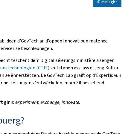
© MinDigital
Lab, deen d'GovTech an d'oppen Innovatioun matenee
Servicer ze beschleunegen.
cht tëschent dem Digitaliséierungsministère a senger
ounstechnologien (CTIE)
, entstanen ass, ass et, eng Kultur
n ze ënnerstëtzen. De GovTech Lab gräift op d’Expertis vun
fir nei Léisungen z’entwéckelen, mam Zil bestehend
t ginn:
experiment, exchange, innovate
.
buerg?
vatioun bannent dem Staat ze beschleunegen an de GovTech