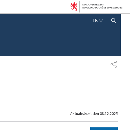
LËTZEBUERGE
LB
SHOW HIDE SEARCH
SHARE
Aktualiséiert den
08.12.2025