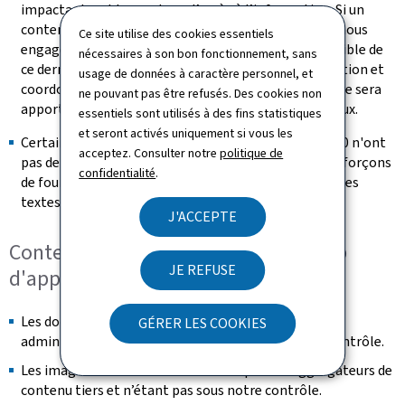
impactant ne bloquent pas l’accès à l’information. Si un
contenu s’avérait malgré tout non accessible, nous nous
Ce site utilise des cookies essentiels
engageons à fournir sur demande une version accessible de
nécessaires à son bon fonctionnement, sans
ce dernier (se référer à la section « Retour d'information et
usage de données à caractère personnel, et
coordonnées de contact »). Une attention particulière sera
ne pouvant pas être refusés. Des cookies non
apportée à la rédaction des futurs contenus éditoriaux.
essentiels sont utilisés à des fins statistiques
et seront activés uniquement si vous les
Certaines vidéos publiées après le 23 septembre 2020 n'ont
acceptez. Consulter notre
politique de
pas de transcription textuelle adaptée. Nous nous efforçons
confidentialité
.
de fournir les messages transmis dans la vidéo dans les
textes environnants
J'ACCEPTE
Contenu n'entrant pas dans le champ
JE REFUSE
d'application de la loi du 28 mai 2019
Les documents en téléchargement fournis par des
GÉRER LES COOKIES
administrations tierces et n’étant pas sous notre contrôle.
Les images des flux sociaux fournies par des aggregateurs de
contenu tiers et n’étant pas sous notre contrôle.