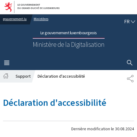
Aller au menu principal
Aller au contenu
FR
gouvernement.lu
Ministères
FR
Le gouvernement luxembourgeois
Ministère de la Digitalisation
AFFICHER
MENU
PRINCIPAL
Support
Déclaration d'accessibilité
PA
Accueil
Déclaration d'accessibilité
Dernière modification le
30.08.2024