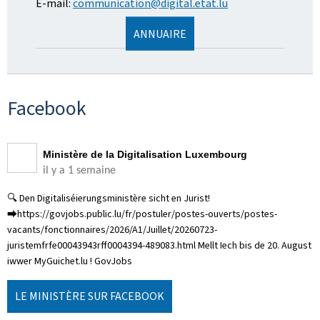
E-mail:
communication@digital.etat.lu
ANNUAIRE
Facebook
Ministère de la Digitalisation Luxembourg
il y a 1 semaine
🔍 Den Digitaliséierungsministère sicht en Jurist!
⮕https://govjobs.public.lu/fr/postuler/postes-ouverts/postes-
vacants/fonctionnaires/2026/A1/Juillet/20260723-
juristemfrfe00043943rff0004394-489083.html Mellt Iech bis de 20. August
iwwer MyGuichet.lu ! GovJobs
LE MINISTÈRE SUR FACEBOOK