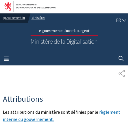
Aller au menu principal
Aller au contenu
FR
gouvernement.lu
Ministères
FR
Le gouvernement luxembourgeois
Ministère de la Digitalisation
AFFICHER
MENU
PRINCIPAL
PA
Attributions
Les attributions du ministère sont définies par le
règlement
interne du gouvernement.