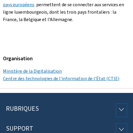
pays européens
permettent de se connecter aux services en
ligne luxembourgeois, dont les trois pays frontaliers : la
France, la Belgique et l’Allemagne.
Organisation
Ministère de la Digitalisation
Centre des technologies de l'information de l'État (CTIE)
RUBRIQUES
Pied
RUBRI
de
SUPPORT
SUPP
page