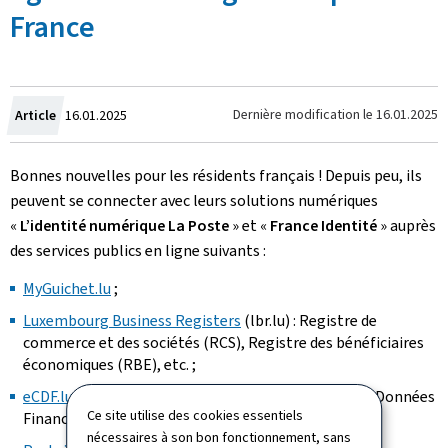
France
Crée
Dernière modification le
16.01.2025
Article
16.01.2025
le
Bonnes nouvelles pour les résidents français ! Depuis peu, ils
peuvent se connecter avec leurs solutions numériques
«
L’identité numérique La Poste
» et «
France Identité
» auprès
des services publics en ligne suivants :
MyGuichet.lu
;
Luxembourg Business Registers
(lbr.lu) : Registre de
commerce et des sociétés (RCS), Registre des bénéficiaires
économiques (RBE), etc. ;
eCDF.lu
, la plateforme électronique de Collecte des Données
Ce site utilise des cookies essentiels
Financières ;
nécessaires à son bon fonctionnement, sans