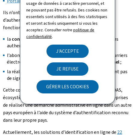
Portail des Marchés Publics
.
usage de données à caractère personnel, et
ne pouvant pas être refusés. Des cookies non
Ils n’ont donc plus besoin de se munir d’un produit
essentiels sont utilisés à des fins statistiques
d’authentification luxembourgeois pour profiter des
et seront activés uniquement si vous les
fonctionnalités suivantes sur MyGuichet.lu :
acceptez. Consulter notre
politique de
confidentialité
.
la
consultation de leurs données
à travers les sources
authentiques ;
J'ACCEPTE
l’abonnement au
eDelivery
pour recevoir certains courriers
électroniques directement dans leur
espace personnel
;
JE REFUSE
la réalisation des
démarches en ligne
qui ne requièrent pas
de signature électronique.
GÉRER LES COOKIES
Cette connexion devient possible grâce au système eIDAS,
écosystème européen qui permet aux citoyens et entreprises
de réaliser une démarche administrative en ligne dans un autre
pays européen à l’aide du système d’authentification reconnu
dans leur propre pays.
Actuellement, les solutions d’identification en ligne de
22