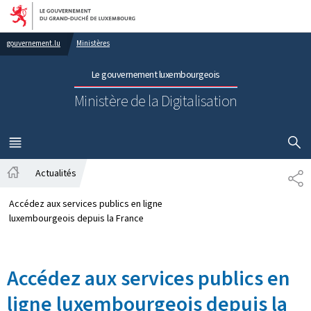
Aller au menu principal
Aller au contenu
gouvernement.lu
Ministères
Le gouvernement luxembourgeois
Ministère de la Digitalisation
AFFICHER
MENU
PRINCIPAL
Actualités
PA
Accueil
Accédez aux services publics en ligne
luxembourgeois depuis la France
Accédez aux services publics en
ligne luxembourgeois depuis la