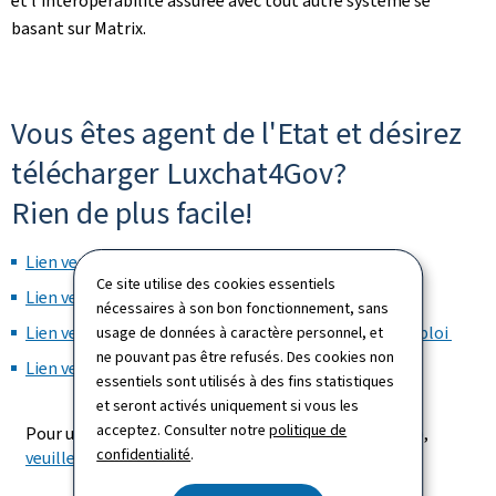
et l’interopérabilité assurée avec tout autre système se
basant sur Matrix.
Vous êtes agent de l'Etat et désirez
télécharger Luxchat4Gov?
Rien de plus facile!
Lien vers Apple Store
Ce site utilise des cookies essentiels
Lien vers Google Play
nécessaires à son bon fonctionnement, sans
Lien vers la version Windows et tous les modes d'emploi
usage de données à caractère personnel, et
ne pouvant pas être refusés. Des cookies non
Lien vers MacOS et Windows (hors client CTIE
)
essentiels sont utilisés à des fins statistiques
et seront activés uniquement si vous les
acceptez. Consulter notre
politique de
Pour utiliser Luxchat4Gov dans votre navigateur web,
confidentialité
.
veuillez suivre ce lien.