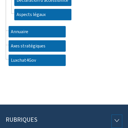
Déclaration d'accessibilité
Aspects légaux
Annuaire
Axes stratégiques
Luxchat4Gov
RUBRIQUES
Pied
RUBRI