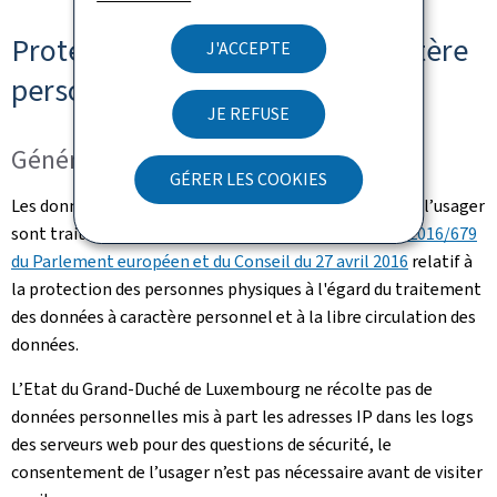
Protection des données à caractère
J'ACCEPTE
personnel
JE REFUSE
Généralités
GÉRER LES COOKIES
Les données à caractère personnel communiquées par l’usager
sont traitées en conformité avec le
Règlement (UE) 2016/679
du Parlement européen et du Conseil du 27 avril 2016
relatif à
la protection des personnes physiques à l'égard du traitement
des données à caractère personnel et à la libre circulation des
données.
L’Etat du Grand-Duché de Luxembourg ne récolte pas de
données personnelles mis à part les adresses IP dans les logs
des serveurs web pour des questions de sécurité, le
consentement de l’usager n’est pas nécessaire avant de visiter