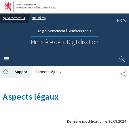
Aller au menu principal
Aller au contenu
FR
gouvernement.lu
Ministères
FR
Le gouvernement luxembourgeois
Ministère de la Digitalisation
AFFICHER
MENU
PRINCIPAL
Support
Aspects légaux
PA
Accueil
Aspects légaux
Dernière modification le
30.08.2024