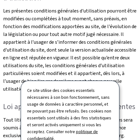
Les présentes conditions générales d'utilisation pourront être
modifiées ou complétées à tout moment, sans préavis, en
fonction des modifications apportées au site, de l'évolution de
la législation ou pour tout autre motif jugé nécessaire. Il
appartient à l’usager de s’informer des conditions générales
d'utilisation du site, dont seule la version actualisée accessible
en ligne est réputée en vigueur. Il est possible qu’entre deux
utilisations du site, les conditions générales d’utilisation
particulières soient modifiées et il appartient, dès lors, à
l’usager de bien lire ces dernières avant chaque nouvelle
utilisation.
Ce site utilise des cookies essentiels
nécessaires à son bon fonctionnement, sans
usage de données à caractère personnel, et
Loi applicable et juridictions compétentes
ne pouvant pas être refusés. Des cookies non
essentiels sont utilisés à des fins statistiques
Tout litige relatif à l'utilisation de ce site et ses Services sera
et seront activés uniquement si vous les
soumis à la loi luxembourgeoise et sera de la compétence
acceptez. Consulter notre
politique de
exclusive des juridictions du Grand-Duché de Luxembourg.
confidentialité
.