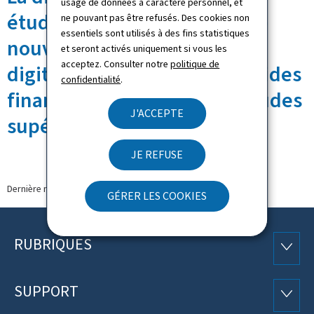
usage de données à caractère personnel, et
étudiant par Blockchain: une
ne pouvant pas être refusés. Des cookies non
essentiels sont utilisés à des fins statistiques
nouvelle étape vers la
et seront activés uniquement si vous les
acceptez. Consulter notre
politique de
digitalisation intégrale des aides
confidentialité
.
financières de l'État pour études
J'ACCEPTE
supérieures
JE REFUSE
Dernière modification le
16.09.2021
GÉRER LES COOKIES
RUBRIQUES
Pied
RUBRI
de
SUPPORT
SUPP
page