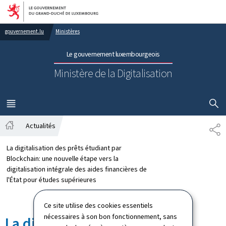
Aller au menu principal
Aller au contenu
gouvernement.lu
Ministères
Le gouvernement luxembourgeois
Ministère de la Digitalisation
AFFICHER
MENU
PRINCIPAL
Actualités
PA
Accueil
La digitalisation des prêts étudiant par
Blockchain: une nouvelle étape vers la
digitalisation intégrale des aides financières de
l'État pour études supérieures
Ce site utilise des cookies essentiels
nécessaires à son bon fonctionnement, sans
La digitalisation des prêts