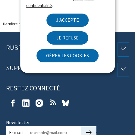
confidentialité
.
J'ACCEPTE
Dernière modification le
26.07.2023
JE REFUSE
RUBRIQUES
Pied
RUBRI
GÉRER LES COOKIES
de
SUPPORT
SUPP
page
RESTEZ CONNECTÉ
Facebook
LinkedIn
Instagram
RSS
Bluesky
Newsletter
🡒
E-mail