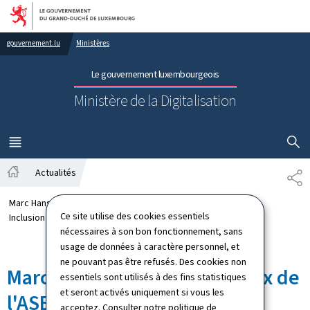
Aller au menu principal
Aller au contenu
gouvernement.lu
Ministères
Le gouvernement luxembourgeois
Ministère de la Digitalisation
AFFICHER
MENU
PRINCIPAL
Actualités
PA
Accueil
Marc Hansen visite des locaux de l'ASBL Digital
Ce site utilise des cookies essentiels
Inclusion
nécessaires à son bon fonctionnement, sans
usage de données à caractère personnel, et
ne pouvant pas être refusés. Des cookies non
Marc Hansen visite des locaux de
essentiels sont utilisés à des fins statistiques
et seront activés uniquement si vous les
l'ASBL Digital Inclusion
acceptez. Consulter notre
politique de