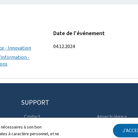
Date de l'événement
04.12.2024
ce - Innovation
'information -
ions
SUPPORT
Contact
Aspects légaux
ls nécessaires à son bon
J'ACC
Plan du site
Déclaration d'access
es à caractère personnel, et ne