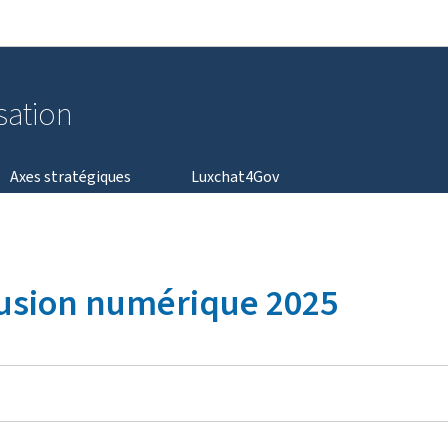
Aller au menu principal
Aller au contenu
isation
Axes stratégiques
Luxchat4Gov
clusion numérique 2025