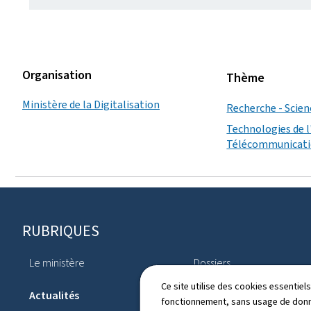
Organisation
Thème
Ministère de la Digitalisation
Recherche - Scien
Technologies de l
Télécommunicat
Pied
RUBRIQUES
de
Le ministère
Dossiers
page
Ce site utilise des cookies essentie
Actualités
Axes stratégiques
fonctionnement, sans usage de donné