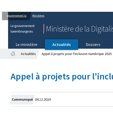
gouvernement.lu
Ministères
Le gouvernement
Ministère de la Digital
luxembourgeois
Le ministère
Actualités
Dossiers
Actualités
Appel à projets pour l'inclusion numérique 2025
Accueil
Appel à projets pour l'in
Crée
Communiqué
04.12.2024
le