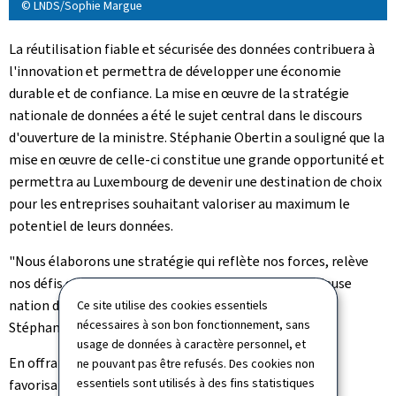
© LNDS/Sophie Margue
La réutilisation fiable et sécurisée des données contribuera à
l'innovation et permettra de développer une économie
durable et de confiance. La mise en œuvre de la stratégie
nationale de données a été le sujet central dans le discours
d'ouverture de la ministre. Stéphanie Obertin a souligné que la
mise en œuvre de celle-ci constitue une grande opportunité et
permettra au Luxembourg de devenir une destination de choix
pour les entreprises souhaitant valoriser au maximum le
potentiel de leurs données.
"Nous élaborons une stratégie qui reflète nos forces, relève
nos défis et assume notre rôle de petite mais ambitieuse
nation dans un monde axé sur les données", a souligné
Ce site utilise des cookies essentiels
nécessaires à son bon fonctionnement, sans
Stéphanie Obertin.
usage de données à caractère personnel, et
En offrant des capacités de traitement avancées et en
ne pouvant pas être refusés. Des cookies non
essentiels sont utilisés à des fins statistiques
favorisant un environnement réglementaire propice à