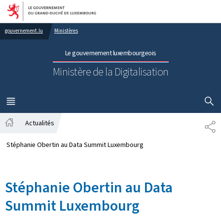
Aller au menu principal
Aller au contenu
gouvernement.lu
Ministères
Le gouvernement luxembourgeois
Ministère de la Digitalisation
AFFICHER
MENU
PRINCIPAL
Actualités
PA
Accueil
Stéphanie Obertin au Data Summit Luxembourg
Stéphanie Obertin au Data
Summit Luxembourg