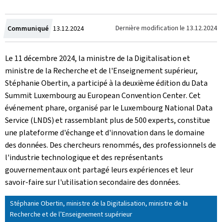
Crée
Dernière modification le
13.12.2024
Communiqué
13.12.2024
le
Le 11 décembre 2024, la ministre de la Digitalisation et
ministre de la Recherche et de l'Enseignement supérieur,
Stéphanie Obertin, a participé à la deuxième édition du
Data
Summit Luxembourg
au
European Convention Center
. Cet
événement phare, organisé par le
Luxembourg National Data
Service
(LNDS) et rassemblant plus de 500 experts, constitue
une plateforme d'échange et d'innovation dans le domaine
des données. Des chercheurs renommés, des professionnels de
l'industrie technologique et des représentants
gouvernementaux ont partagé leurs expériences et leur
savoir-faire sur l'utilisation secondaire des données.
Stéphanie Obertin, ministre de la Digitalisation, ministre de la
Recherche et de l’Enseignement supérieur