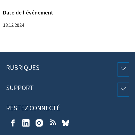
Date de l'événement
13.12.2024
RUBRIQUES
Pied
RUBRI
de
SUPPORT
SUPP
page
RESTEZ CONNECTÉ
Facebook
LinkedIn
Instagram
RSS
Bluesky