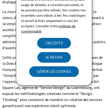
étatiques!".
usage de données à caractère personnel, et
ne pouvant pas être refusés. Des cookies non
La Journée a débuté par la présentation du concept, de la
essentiels sont utilisés à des fins statistiques
vision, des objectifs et des procédés employés par le Conseil à
et seront activés uniquement si vous les
la simplification. Ce service du ministère de la Digitalisation
acceptez. Consulter notre
politique de
assiste les entités étatiques dans leurs efforts de
confidentialité
.
simplification des formalités et des procédures
administratives, le but étant de rapprocher les services publics
J'ACCEPTE
d'avantage des besoins des usagers.
JE REFUSE
Cette présentation a été suivie d'un partage d'expériences de
la Direction interministérielle de la transformation publique
française (DITP) concernant le programme gouvernemental
GÉRER LES COOKIES
"Simplifier les démarches administratives des Français par
l'approche des moments de vie". Ensuite, les experts de Art
Square Lab, agence de
"Service Design"
au Luxembourg, ont
exposé les méthodologies créatives comme le "
Design
Thinking"
pour concevoir de manière co-créative des services
garantissant une expérience client optimale.