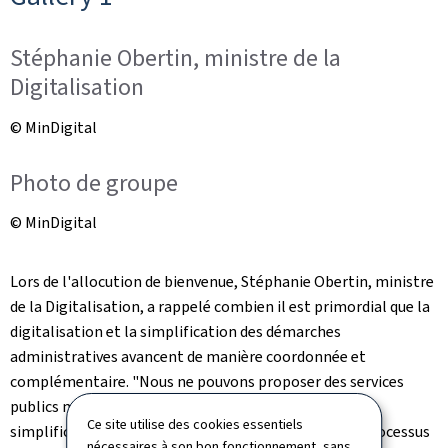
Stéphanie Obertin, ministre de la
Digitalisation
© MinDigital
Photo de groupe
© MinDigital
Lors de l'allocution de bienvenue, Stéphanie Obertin, ministre
de la Digitalisation, a rappelé combien il est primordial que la
digitalisation et la simplification des démarches
administratives avancent de manière coordonnée et
complémentaire. "Nous ne pouvons proposer des services
publics modernes et efficaces aux citoyens que si nous
Ce site utilise des cookies essentiels
simplifions et adaptons nos services, démarches et processus
nécessaires à son bon fonctionnement, sans