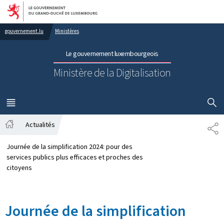
Aller au menu principal
Aller au contenu
gouvernement.lu
Ministères
Le gouvernement luxembourgeois
Ministère de la Digitalisation
AFFICHER
MENU
PRINCIPAL
Actualités
PA
Accueil
Journée de la simplification 2024: pour des
services publics plus efficaces et proches des
citoyens
Journée de la simplification