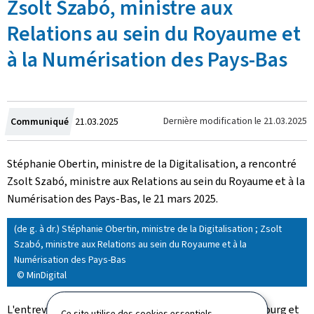
Zsolt Szabó, ministre aux
Relations au sein du Royaume et
à la Numérisation des Pays-Bas
Crée
Dernière modification le
21.03.2025
Communiqué
21.03.2025
le
Stéphanie Obertin, ministre de la Digitalisation, a rencontré
Zsolt Szabó, ministre aux Relations au sein du Royaume et à la
Numérisation des Pays-Bas, le 21 mars 2025.
(de g. à dr.) Stéphanie Obertin, ministre de la Digitalisation ; Zsolt
Szabó, ministre aux Relations au sein du Royaume et à la
Numérisation des Pays-Bas
© MinDigital
L'entrevue a porté sur les développements du Luxembourg et
Ce site utilise des cookies essentiels