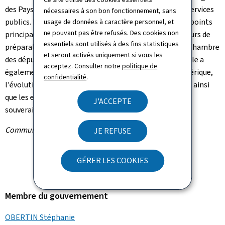
des Pays-Bas dans le domaine de la digitalisation des services
nécessaires à son bon fonctionnement, sans
publics. La ministre de la Digitalisation a présenté les points
usage de données à caractère personnel, et
ne pouvant pas être refusés. Des cookies non
principaux de la stratégie nationale des données en cours de
essentiels sont utilisés à des fins statistiques
préparation ainsi que le projet de loi 8395 déposé à la Chambre
et seront activés uniquement si vous les
des députés portant sur la valorisation des données. Elle a
acceptez. Consulter notre
politique de
également abordé la stratégie du gouvernement numérique,
confidentialité
.
l'évolution des plateformes Guichet.lu et MyGuichet.lu ainsi
que les efforts du gouvernement pour atteindre une
J'ACCEPTE
souveraineté numérique.
Communiqué par le ministère de la Digitalisation
JE REFUSE
GÉRER LES COOKIES
Membre du gouvernement
OBERTIN Stéphanie