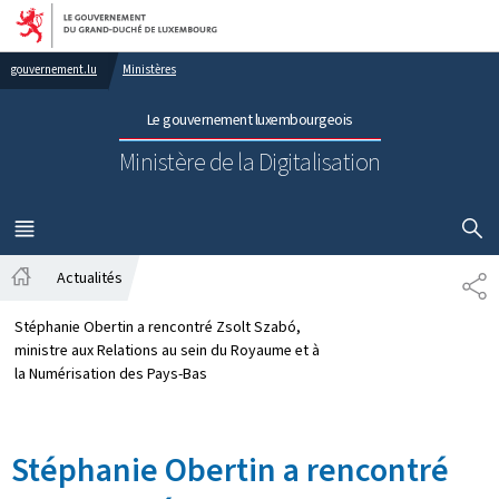
Aller au menu principal
Aller au contenu
gouvernement.lu
Ministères
Le gouvernement luxembourgeois
Ministère de la Digitalisation
AFFICHER
MENU
PRINCIPAL
Actualités
PA
Accueil
Stéphanie Obertin a rencontré Zsolt Szabó,
ministre aux Relations au sein du Royaume et à
la Numérisation des Pays-Bas
Stéphanie Obertin a rencontré