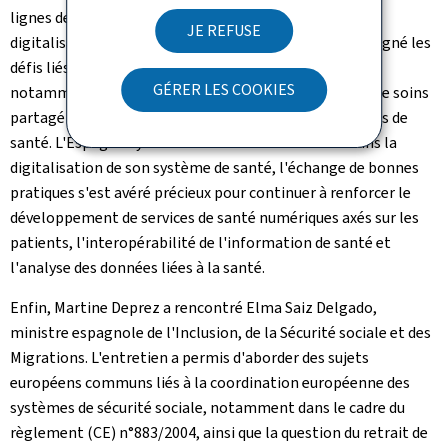
lignes de la nouvelle stratégie luxembourgeoise de
JE REFUSE
digitalisation en santé, adoptée récemment, et a souligné les
défis liés à la mise en conformité avec ce règlement,
GÉRER LES COOKIES
notamment en ce qui concerne l'évolution du dossier de soins
partagé (DSP) et la gouvernance nationale des données de
santé. L'Espagne ayant avancé considérablement dans la
digitalisation de son système de santé, l'échange de bonnes
pratiques s'est avéré précieux pour continuer à renforcer le
développement de services de santé numériques axés sur les
patients, l'interopérabilité de l'information de santé et
l'analyse des données liées à la santé.
Enfin, Martine Deprez a rencontré Elma Saiz Delgado,
ministre espagnole de l'Inclusion, de la Sécurité sociale et des
Migrations. L'entretien a permis d'aborder des sujets
européens communs liés à la coordination européenne des
systèmes de sécurité sociale, notamment dans le cadre du
règlement (CE) n°883/2004, ainsi que la question du retrait de