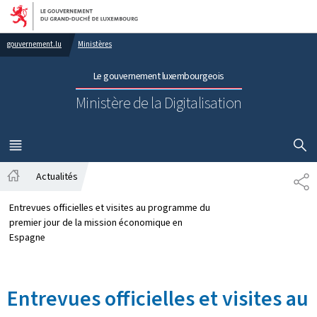
Aller au menu principal
Aller au contenu
gouvernement.lu
Ministères
Le gouvernement luxembourgeois
Ministère de la Digitalisation
AFFICHER
MENU
PRINCIPAL
Actualités
PA
Accueil
Entrevues officielles et visites au programme du
premier jour de la mission économique en
Espagne
Entrevues officielles et visites au