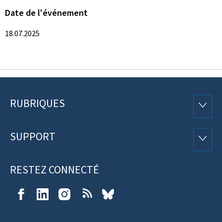
Date de l'événement
18.07.2025
RUBRIQUES
Pied
RUBRI
de
SUPPORT
SUPP
page
RESTEZ CONNECTÉ
Facebook
LinkedIn
Instagram
RSS
Bluesky