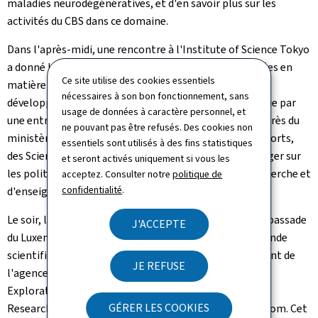
maladies neurodégénératives, et d'en savoir plus sur les
activités du CBS dans ce domaine.
Dans l'après-midi, une rencontre à l'Institute of Science Tokyo
a donné lieu à des discussions sur les priorités partagées en
Ce site utilise des cookies essentiels
matière d'enseignement supérieur, de recherche et de
nécessaires à son bon fonctionnement, sans
développement technologique. La journée s'est conclue par
usage de données à caractère personnel, et
une entrevue avec Atsushi Nonaka, ministre d'État auprès du
ne pouvant pas être refusés. Des cookies non
ministère japonais de l'Éducation, de la Culture, des Sports,
essentiels sont utilisés à des fins statistiques
des Sciences et des Technologies (MEXT), afin d'échanger sur
et seront activés uniquement si vous les
les politiques publiques respectives en matière de recherche et
acceptez. Consulter notre
politique de
confidentialité
.
d'enseignement supérieur.
Le soir, la ministre a participé à un dîner officiel à l'ambassade
J'ACCEPTE
du Luxembourg, rassemblant des personnalités du monde
scientifique et technologique japonais, dont le président de
JE REFUSE
l'agence spatiale japonaise JAXA (Japan Aerospace
Exploration Agency), des chercheurs de Fujitsu et IBM
GÉRER LES COOKIES
Research ainsi que des professeurs d'universités de renom. Cet