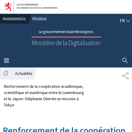
Aller au menu principal
Aller au contenu
FR
gouvernement.lu
Ministères
FR
Le gouvernement luxembourgeois
Ministère de la Digitalisation
AFFICHER
MENU
PRINCIPAL
Actualités
PA
Accueil
Renforcement de la coopération académique,
scientifique et numérique entre le Luxembourg
et le Japon: Stéphanie Obertin en mission à
Tokyo
Renforcement de la coopération