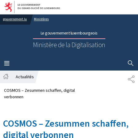
Aller au menu principal
Aller au contenu
gouvernement.lu
Ministères
Le gouvernement luxembourgeois
Ministère de la Digitalisation
AFFICHER
MENU
PRINCIPAL
Actualités
PA
Accueil
COSMOS – Zesummen schaffen, digital
verbonnen
COSMOS – Zesummen schaffen,
digital verbonnen