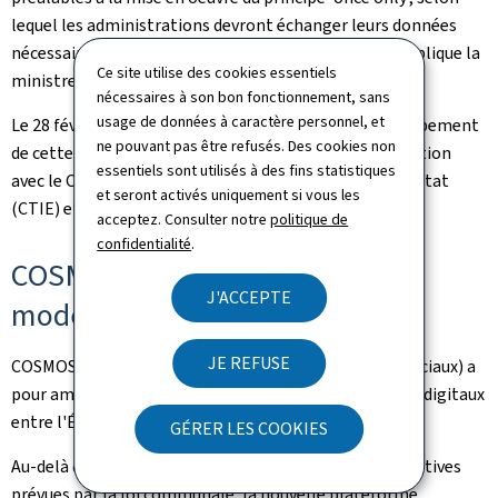
lequel les administrations devront échanger leurs données
nécessaires à l'occasion d'une démarche concrète", explique la
Ce site utilise des cookies essentiels
ministre de la Digitalisation, Stéphanie Obertin.
nécessaires à son bon fonctionnement, sans
usage de données à caractère personnel, et
Le 28 février, l'avis du marché public relatif au développement
ne pouvant pas être refusés. Des cookies non
de cette plateforme a été publié, en étroite collaboration
essentiels sont utilisés à des fins statistiques
avec le Centre des technologies de l'information de l'État
et seront activés uniquement si vous les
(CTIE) et le ministère de la Digitalisation.
acceptez. Consulter notre
politique de
confidentialité
.
COSMOS: une plateforme
J'ACCEPTE
modernisée
JE REFUSE
COSMOS (communes, syndicats, ministères, offices sociaux) a
pour ambition de devenir le pôle central des échanges digitaux
entre l'État et le secteur communal.
GÉRER LES COOKIES
Au-delà de la gestion actuelle des décisions administratives
prévues par la loi communale, la nouvelle plateforme