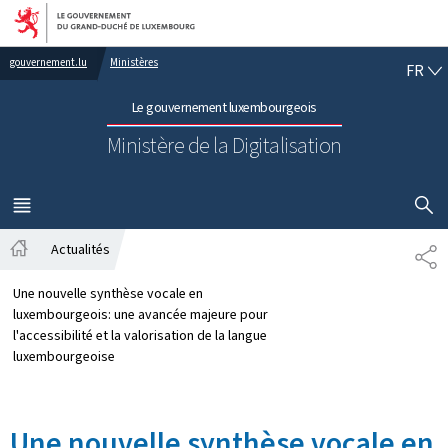
Aller au menu principal
Aller au contenu
FR
gouvernement.lu
Ministères
FR
Le gouvernement luxembourgeois
Ministère de la Digitalisation
AFFICHER
MENU
PRINCIPAL
Actualités
PA
Accueil
Une nouvelle synthèse vocale en
luxembourgeois: une avancée majeure pour
l'accessibilité et la valorisation de la langue
luxembourgeoise
Une nouvelle synthèse vocale en