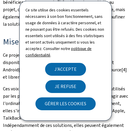
bénéficier de ressources du ZLS qui furent essentielle au
projet, comme de son expertise en matière linguistique, mais
Ce site utilise des cookies essentiels
nécessaires à son bon fonctionnement, sans
également des retours d'utilisateurs du CDV afin de peaufiner
usage de données à caractère personnel, et
la solution.
ne pouvant pas être refusés. Des cookies non
essentiels sont utilisés à des fins statistiques
Mise à disposition gratuite
et seront activés uniquement si vous les
acceptez. Consulter notre
politique de
Ce projet a produit deux voix appelées "Mil" et "Mia",
confidentialité
.
disponibles gratuitement pour Windows[1], Apple[2] et
J'ACCEPTE
Android[3]. Leur code source est aussi publié en
open source
[4]
et librement réutilisable.
JE REFUSE
Ces voix s'interfacent avec des lecteurs d'écran, outils utilisés
par les personnes aveugles ou malvoyantes pour interagir avec
l'ordinateur, le téléphone ou la tablette. Plus précisément,
GÉRER LES COOKIES
elles s'intègrent à
VoiceOver
dans les environnements Apple,
TalkBack
sur Android et NVDA ou JAWS sur Windows.
Indépendamment de ces solutions, elles peuvent également