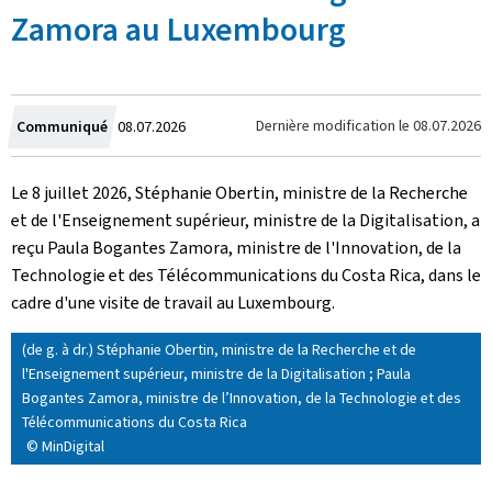
Zamora au Luxembourg
Crée
Dernière modification le
08.07.2026
Communiqué
08.07.2026
le
Le 8 juillet 2026, Stéphanie Obertin, ministre de la Recherche
et de l'Enseignement supérieur, ministre de la Digitalisation, a
reçu Paula Bogantes Zamora, ministre de l'Innovation, de la
Technologie et des Télécommunications du Costa Rica, dans le
cadre d'une visite de travail au Luxembourg.
(de g. à dr.) Stéphanie Obertin, ministre de la Recherche et de
l'Enseignement supérieur, ministre de la Digitalisation ; Paula
Bogantes Zamora, ministre de l’Innovation, de la Technologie et des
Télécommunications du Costa Rica
© MinDigital