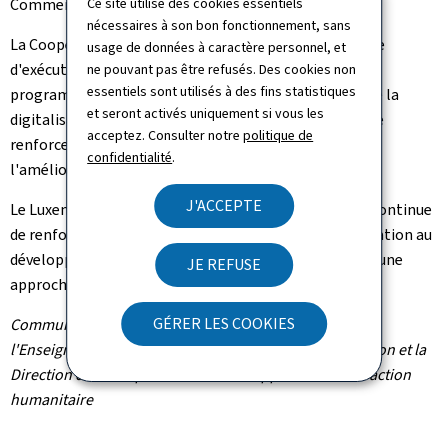
Ce site utilise des cookies essentiels
Commerce extérieur.
nécessaires à son bon fonctionnement, sans
La Coopération luxembourgeoise, à travers son agence
usage de données à caractère personnel, et
d'exécution LuxDev, met actuellement en oeuvre un
ne pouvant pas être refusés. Des cookies non
essentiels sont utilisés à des fins statistiques
programme bilatéral au Costa Rica dans le domaine de la
et seront activés uniquement si vous les
digitalisation et de l'e-gouvernance, afin de soutenir le
acceptez. Consulter notre
politique de
renforcement des capacités numériques du pays et
confidentialité
.
l'amélioration de la prestation des services publics.
J'ACCEPTE
Le Luxembourg, à travers son ambassade à San José, continue
de renforcer progressivement ses relations de coopération au
développement en Amérique centrale, dans le cadre d'une
JE REFUSE
approche régionale.
GÉRER LES COOKIES
Communiqué par le ministère de la Recherche et de
l'Enseignement supérieur, le ministère de la Digitalisation et la
Direction de la coopération au développement et de l'action
humanitaire