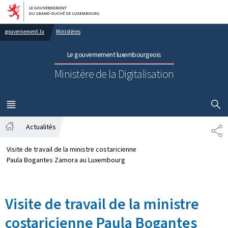
Aller au menu principal
Aller au contenu
gouvernement.lu
Ministères
Le gouvernement luxembourgeois
Ministère de la Digitalisation
AFFICHER
MENU
PRINCIPAL
Actualités
PA
Accueil
Visite de travail de la ministre costaricienne
Paula Bogantes Zamora au Luxembourg
Visite de travail de la ministre
costaricienne Paula Bogantes