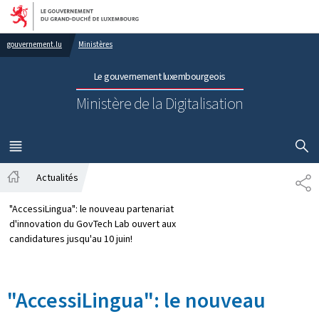
Aller au menu principal
Aller au contenu
gouvernement.lu
Ministères
Le gouvernement luxembourgeois
Ministère de la Digitalisation
AFFICHER
MENU
PRINCIPAL
Actualités
PA
Accueil
"AccessiLingua": le nouveau partenariat
d'innovation du GovTech Lab ouvert aux
candidatures jusqu'au 10 juin!
"AccessiLingua": le nouveau