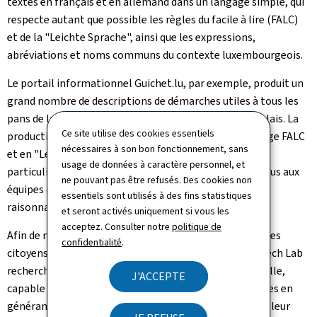
textes en français et en allemand dans un langage simple, qui
respecte autant que possible les règles du facile à lire (FALC)
et de la "
Leichte Sprache
", ainsi que les expressions,
abréviations et noms communs du contexte luxembourgeois.
Le portail informationnel Guichet.lu, par exemple, produit un
grand nombre de descriptions de démarches utiles à tous les
pans de la population en français, allemand et en anglais. La
Ce site utilise des cookies essentiels
production en parallèle de ces mêmes textes en langage FALC
nécessaires à son bon fonctionnement, sans
et en "Leichte Sprache", qui requiert des connaissances
usage de données à caractère personnel, et
particulières dans ces deux langages, pose un défi de plus aux
ne pouvant pas être refusés. Des cookies non
équipes de Guichet.lu pour les publier dans des délais
essentiels sont utilisés à des fins statistiques
raisonnables.
et seront activés uniquement si vous les
acceptez. Consulter notre
politique de
Afin de mettre ces informations à disposition de tous les
confidentialité
.
citoyens de manière aussi rapide que possible, le GovTech Lab
recherche donc un outil basé sur l'intelligence artificielle,
J'ACCEPTE
capable d'assister les différents rédacteurs de ces textes en
générant le plus efficacement possible l'équivalent de leur