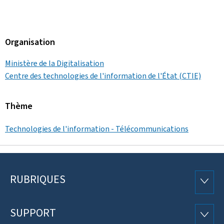
Organisation
Ministère de la Digitalisation
Centre des technologies de l'information de l'État (CTIE)
Thème
Technologies de l'information - Télécommunications
RUBRIQUES
Pied
RUBRI
de
SUPPORT
SUPP
page