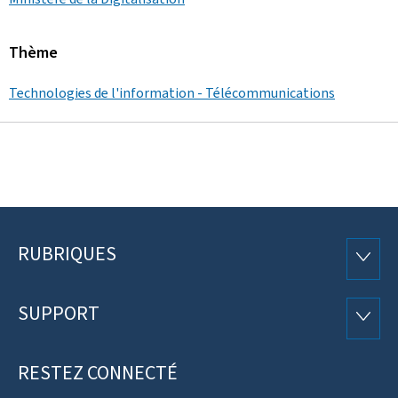
Thème
Technologies de l'information - Télécommunications
RUBRIQUES
Pied
RUBRI
de
SUPPORT
SUPP
page
RESTEZ CONNECTÉ