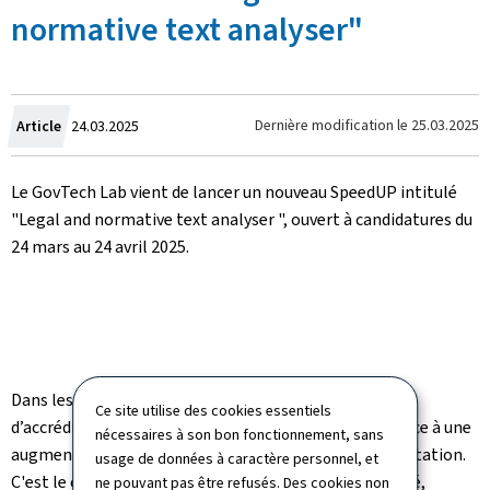
normative text analyser"
Crée
Dernière modification le
25.03.2025
Article
24.03.2025
le
Le GovTech Lab vient de lancer un nouveau SpeedUP intitulé
"Legal and normative text analyser ", ouvert à candidatures du
24 mars au 24 avril 2025.
Dans les années à venir, l'Office luxembourgeois
Ce site utilise des cookies essentiels
d’accréditation et de surveillance (OLAS) devra faire face à une
nécessaires à son bon fonctionnement, sans
augmentation significative des programmes d'accréditation.
usage de données à caractère personnel, et
C'est le cas dans des domaines tels que la cybersécurité,
ne pouvant pas être refusés. Des cookies non