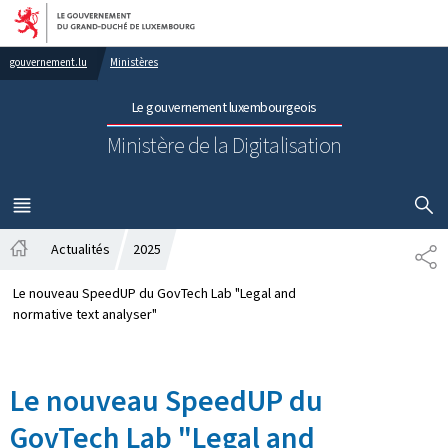
Aller au menu principal
Aller au contenu
gouvernement.lu
Ministères
Le gouvernement luxembourgeois
Ministère de la Digitalisation
AFFICHER
MENU
PRINCIPAL
Actualités
2025
PA
Accueil
Le nouveau SpeedUP du GovTech Lab "Legal and
normative text analyser"
Le nouveau SpeedUP du
GovTech Lab "Legal and