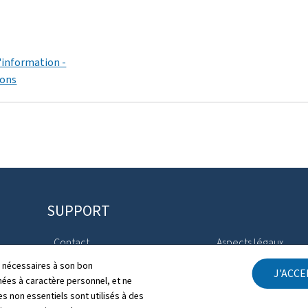
'information -
ions
SUPPORT
Contact
Aspects légaux
ls nécessaires à son bon
J'ACC
Plan du site
Déclaration d'access
es à caractère personnel, et ne
s non essentiels sont utilisés à des
À propos du site
Gestion des cookies