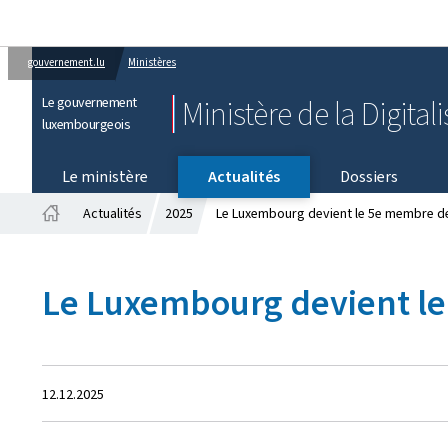
gouvernement.lu
Ministères
Le gouvernement
Ministère de la Digital
luxembourgeois
Le ministère
Actualités
Dossiers
Actualités
2025
Le Luxembourg devient le 5e membre de
Accueil
Le Luxembourg devient le
Crée
12.12.2025
le