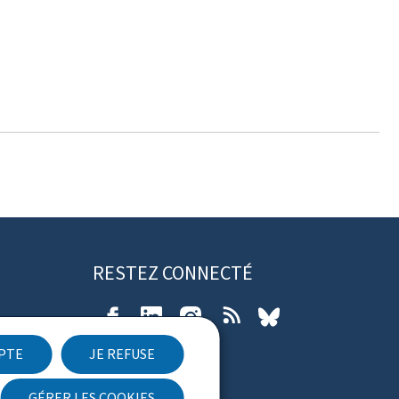
RESTEZ CONNECTÉ
Facebook
LinkedIn
Instagram
RSS
Bluesky
EPTE
JE REFUSE
ibilité
GÉRER LES COOKIES