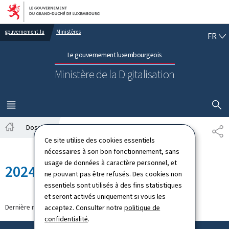
Aller au menu principal
Aller au contenu
FR
gouvernement.lu
Ministères
FR
Le gouvernement luxembourgeois
Ministère de la Digitalisation
AFFICHER
MENU
PRINCIPAL
Dossiers
2024
PA
Accueil
Ce site utilise des cookies essentiels
nécessaires à son bon fonctionnement, sans
usage de données à caractère personnel, et
2024
ne pouvant pas être refusés. Des cookies non
essentiels sont utilisés à des fins statistiques
et seront activés uniquement si vous les
Dernière modification le
09.09.2024
acceptez. Consulter notre
politique de
confidentialité
.