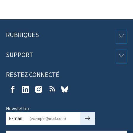
RUBRIQUES
Pied
RUBRI
de
SUPPORT
SUPP
page
RESTEZ CONNECTÉ
Facebook
LinkedIn
Instagram
RSS
Bluesky
Newsletter
🡒
E-mail