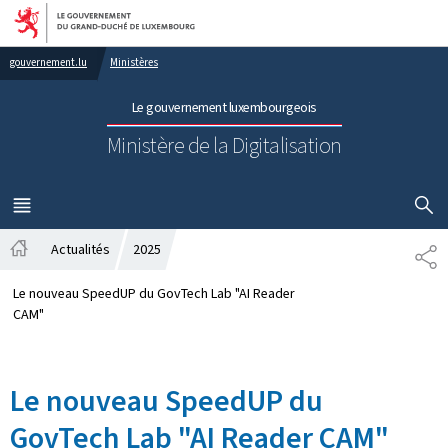
Aller au menu principal
Aller au contenu
gouvernement.lu
Ministères
Le gouvernement luxembourgeois
Ministère de la Digitalisation
AFFICHER
MENU
PRINCIPAL
Actualités
2025
PA
Accueil
Le nouveau SpeedUP du GovTech Lab "AI Reader
CAM"
Le nouveau SpeedUP du
GovTech Lab "AI Reader CAM"