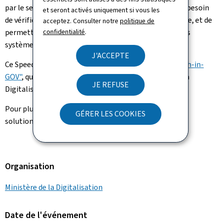
par le service "Gens de mer" du CAM, en minimisant le besoin
et seront activés uniquement si vous les
de vérification et de correction par les agents du service, et de
acceptez. Consulter notre
politique de
confidentialité
.
permettre l'injection automatique de données dans les
systèmes pertinents.
J'ACCEPTE
Ce SpeedUP est un projet issu de
l'appel à projets "Tech-in-
GOV"
, qui est lancé annuellement par le ministère de la
JE REFUSE
Digitalisation.
Pour plus d'informations, veuillez consulter l’appel à
GÉRER LES COOKIES
solutions sur
le site du GovTech Lab.
Organisation
Ministère de la Digitalisation
Date de l'événement