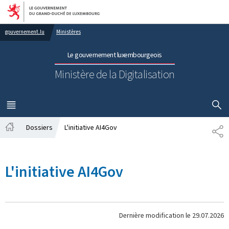
Aller au menu principal
Aller au contenu
gouvernement.lu
Ministères
Le gouvernement luxembourgeois
Ministère de la Digitalisation
AFFICHER
MENU
PRINCIPAL
Dossiers
L'initiative AI4Gov
PA
Accueil
L'initiative AI4Gov
Dernière modification le
29.07.2026