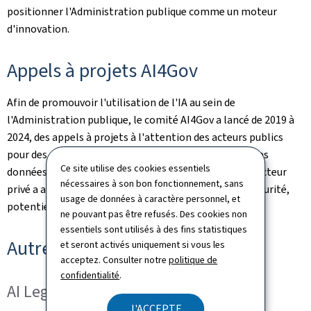
positionner l'Administration publique comme un moteur
d'innovation.
Appels à projets AI4Gov
Afin de promouvoir l'utilisation de l'IA au sein de
l'Administration publique, le comité AI4Gov a lancé de 2019 à
2024, des appels à projets à l'attention des acteurs publics
pour des projets d'expérimentation en IA et science des
Ce site utilise des cookies essentiels
données. Un jury composé d'experts étatiques et du secteur
nécessaires à son bon fonctionnement, sans
privé a analysé ces dossiers du point de vue de leur maturité,
usage de données à caractère personnel, et
potentiel d'innovation et d'utilisation de l'IA.
ne pouvant pas être refusés. Des cookies non
essentiels sont utilisés à des fins statistiques
Autres initiatives AI4Gov
et seront activés uniquement si vous les
acceptez. Consulter notre
politique de
confidentialité
.
AI Legal & Ethics Working Group
J'ACCEPTE