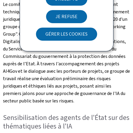
Le comité AI4Gov, en plus d'assurer un accompagnement
technique des projets, assure également un accompagnement
JE REFUSE
juridique et éthique à travers la création au début de 2020 d'un
groupe de travail interministériel "AI Legal & Ethics Working
Group". Ce groupe est composé du ministère de la
GÉRER LES COOKIES
Digitalisation, du Service des médias et des communications,
du Service information et presse du gouvernement et du
Commissariat du gouvernement à la protection des données
auprès de l’Etat. À travers l'accompagnement des projets
AI4Gov et le dialogue avec les porteurs de projets, ce groupe de
travail réalise une évaluation préliminaire des risques
juridiques et éthiques liés aux projets, posant ainsi les
premiers jalons pour une approche de gouvernance de l'IA du
secteur public basée sur les risques.
Sensibilisation des agents de l'État sur des
thématiques liées à l'IA